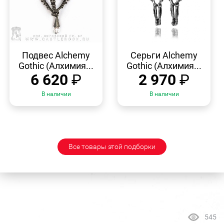
БЫСТРЫЙ
БЫСТРЫЙ
ПРОСМОТР
ПРОСМОТР
Подвес Alchemy
Серьги Alchemy
Gothic (Алхимия...
Gothic (Алхимия...
6 620
₽
2 970
₽
В наличии
В наличии
Все товары этой подборки
545