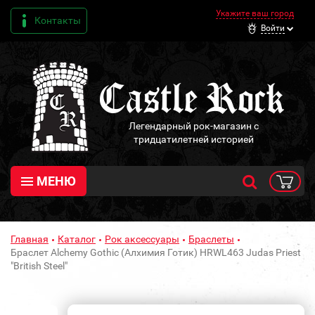
Укажите ваш город
Контакты
Войти
Легендарный рок-магазин с
тридцатилетней историей
МЕНЮ
Главная
Каталог
Рок аксессуары
Браслеты
Браслет Alchemy Gothic (Алхимия Готик) HRWL463 Judas Priest
"British Steel"