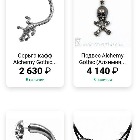
БЫСТРЫЙ
БЫСТРЫЙ
ПРОСМОТР
ПРОСМОТР
Серьга кафф
Подвес Alchemy
Alchemy Gothic...
Gothic (Алхимия...
2 630
₽
4 140
₽
В наличии
В наличии