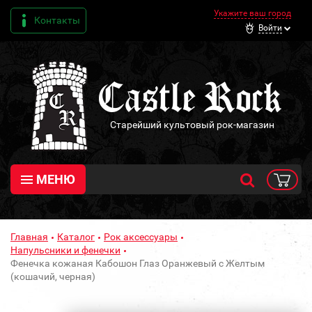
Укажите ваш город
Контакты
Войти
Старейший культовый рок-магазин
МЕНЮ
Главная
Каталог
Рок аксессуары
Напульсники и фенечки
Фенечка кожаная Кабошон Глаз Оранжевый с Желтым
(кошачий, черная)