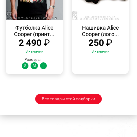
БЫСТРЫЙ
БЫСТРЫЙ
ПРОСМОТР
ПРОСМОТР
Футболка Alice
Нашивка Alice
Cooper (принт...
Cooper (лого...
2 490
₽
250
₽
В наличии
В наличии
Размеры:
S
M
L
Все товары этой подборки