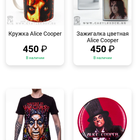
БЫСТРЫЙ
БЫСТРЫЙ
ПРОСМОТР
ПРОСМОТР
Кружка Alice Cooper
Зажигалка цветная
Alice Cooper
450
₽
450
₽
В наличии
В наличии