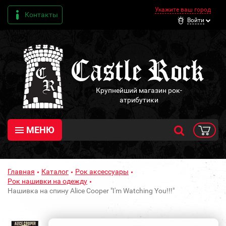
Укажите ваш город
Контакты
Войти
Крупнейший магазин рок-
атрибутики
МЕНЮ
Главная
Каталог
Рок аксессуары
Рок нашивки на одежду
Нашивка на спину Alice Cooper "I'm Watching You!!!"