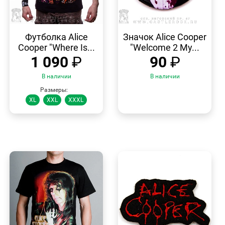
БЫСТРЫЙ
БЫСТРЫЙ
ПРОСМОТР
ПРОСМОТР
Футболка Alice
Значок Alice Cooper
Cooper "Where Is...
"Welcome 2 My...
1 090
₽
90
₽
В наличии
В наличии
Размеры:
XL
XXL
XXXL