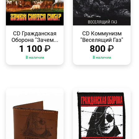
БЫСТРЫЙ
БЫСТРЫЙ
ПРОСМОТР
ПРОСМОТР
CD Гражданская
CD Коммунизм
Оборона "Зачем...
"Веселящий Газ"
1 100
₽
800
₽
В наличии
В наличии