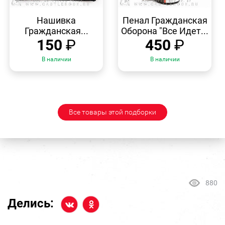
БЫСТРЫЙ
БЫСТРЫЙ
ПРОСМОТР
ПРОСМОТР
Нашивка
Пенал Гражданская
Гражданская...
Оборона "Все Идет...
150
₽
450
₽
В наличии
В наличии
Все товары этой подборки
880
Делись: