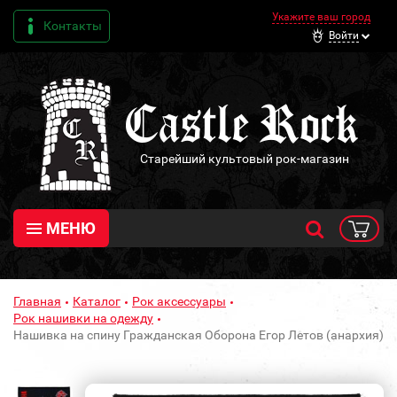
Укажите ваш город
Контакты
Войти
Старейший культовый рок-магазин
МЕНЮ
Главная
Каталог
Рок аксессуары
Рок нашивки на одежду
Нашивка на спину Гражданская Оборона Егор Летов (анархия)