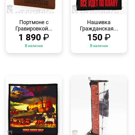
БЫСТРЫЙ
БЫСТРЫЙ
ПРОСМОТР
ПРОСМОТР
Портмоне с
Нашивка
Гравировкой...
Гражданская...
1 890
₽
150
₽
В наличии
В наличии