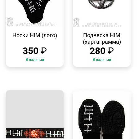
БЫСТРЫЙ
БЫСТРЫЙ
ПРОСМОТР
ПРОСМОТР
Носки HIM (лого)
Подвеска HIM
(хартаграмма)
350
₽
280
₽
В наличии
В наличии