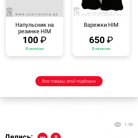
БЫСТРЫЙ
БЫСТРЫЙ
ПРОСМОТР
ПРОСМОТР
Напульсник на
Варежки HIM
резинке HIM
100
₽
650
₽
В наличии
В наличии
Все товары этой подборки
1.5K
Делись: