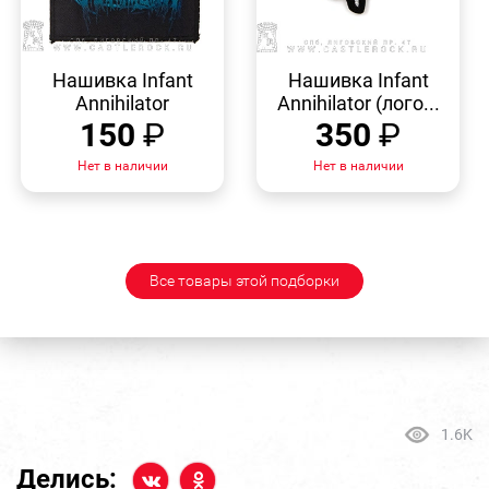
БЫСТРЫЙ
БЫСТРЫЙ
ПРОСМОТР
ПРОСМОТР
Нашивка Infant
Нашивка Infant
Annihilator
Annihilator (лого...
150
₽
350
₽
Нет в наличии
Нет в наличии
Все товары этой подборки
1.6K
Делись: