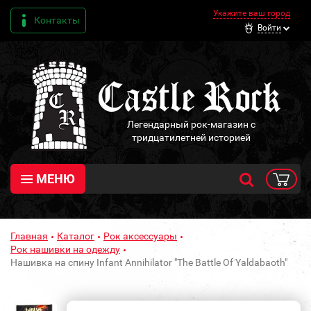
Укажите ваш город
Контакты
Войти
Легендарный рок-магазин с
тридцатилетней историей
МЕНЮ
Главная
Каталог
Рок аксессуары
Рок нашивки на одежду
Нашивка на спину Infant Annihilator "The Battle Of Yaldabaoth"