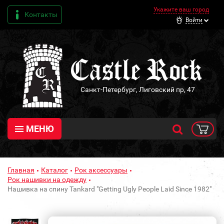
Укажите ваш город
Контакты
Войти
Санкт-Петербург, Лиговский пр, 47
МЕНЮ
Главная
Каталог
Рок аксессуары
Рок нашивки на одежду
Нашивка на спину Tankard "Getting Ugly People Laid Since 1982"