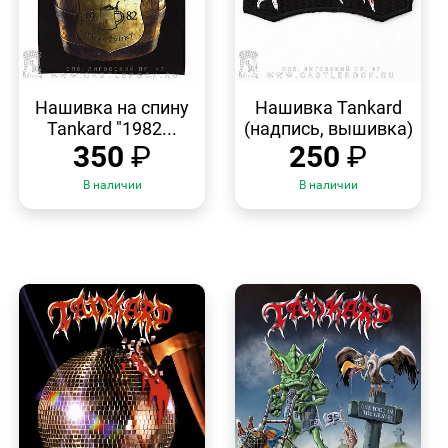
БЫСТРЫЙ
БЫСТРЫЙ
ПРОСМОТР
ПРОСМОТР
Нашивка на спину
Нашивка Tankard
Tankard "1982...
(надпись, вышивка)
350
₽
250
₽
В наличии
В наличии