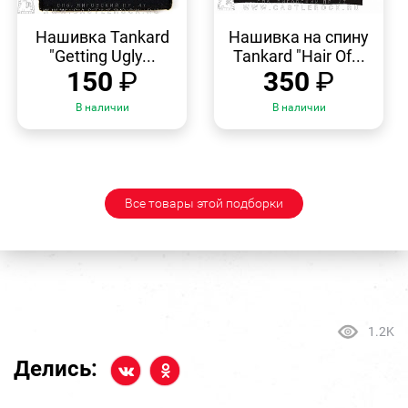
БЫСТРЫЙ
БЫСТРЫЙ
ПРОСМОТР
ПРОСМОТР
Нашивка Tankard
Нашивка на спину
"Getting Ugly...
Tankard "Hair Of...
150
₽
350
₽
В наличии
В наличии
Все товары этой подборки
1.2K
Делись: