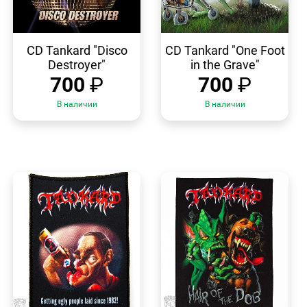
БЫСТРЫЙ
БЫСТРЫЙ
ПРОСМОТР
ПРОСМОТР
CD Tankard "Disco
CD Tankard "One Foot
Destroyer"
in the Grave"
700
₽
700
₽
В наличии
В наличии