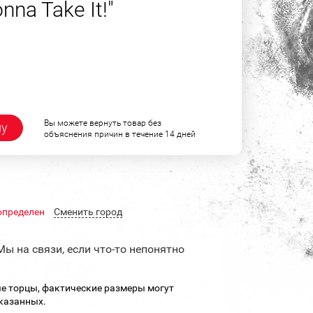
nna Take It!"
Вы можете вернуть товар без
ну
объяснения причин в течение 14 дней
определен
Cменить город
Мы на связи, если что-то непонятно
е торцы, фактические размеры могут
указанных.