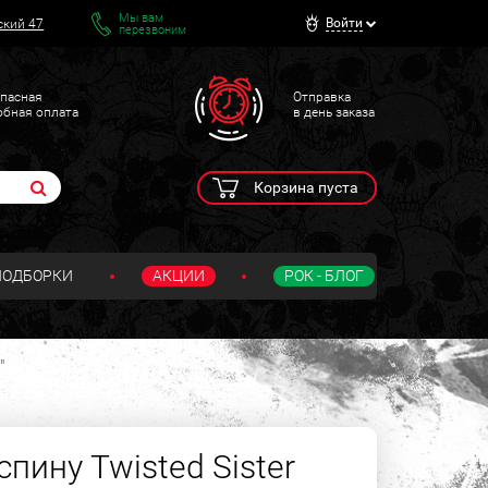
Мы вам
Войти
ский 47
перезвоним
пасная
Отправка
обная оплата
в день заказа
Корзина пуста
ПОДБОРКИ
АКЦИИ
РОК - БЛОГ
"
пину Twisted Sister