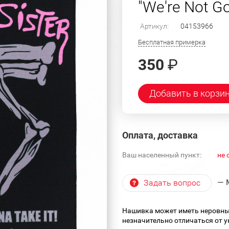
"We're Not Go
Артикул:
04153966
Бесплатная примерка
350
₽
Добавить в корзи
Оплата, доставка
Ваш населенный пункт:
не 
— 
Задать вопрос
Нашивка может иметь неровны
незначительно отличаться от 