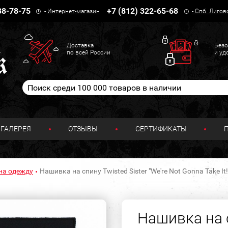
38-78-75
+7 (812) 322-65-68
-
Интернет-магазин
-
Спб. Лигов
Доставка
Безо
по всей России
и уд
ГАЛЕРЕЯ
ОТЗЫВЫ
СЕРТИФИКАТЫ
на одежду
Нашивка на спину Twisted Sister "We're Not Gonna Take It!
Нашивка на с