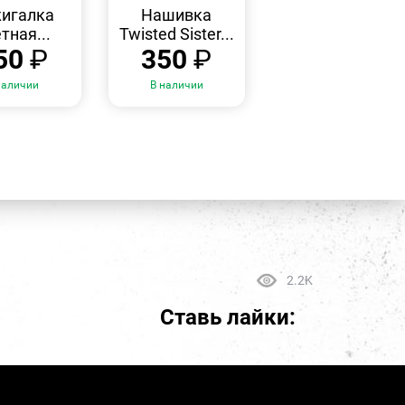
ПРОСМОТР
ПРОСМОТР
игалка
Нашивка
тная...
Twisted Sister...
50
₽
350
₽
наличии
В наличии
2.2K
Ставь лайки: