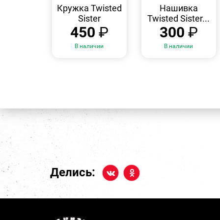
ПРОСМОТР
ПРОСМОТР
Кружка Twisted
Нашивка
Sister
Twisted Sister...
450
₽
300
₽
В наличии
В наличии
Делись: