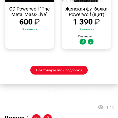
БЫСТРЫЙ
БЫСТРЫЙ
ПРОСМОТР
ПРОСМОТР
CD Powerwolf "The
Женская футболка
Metal Mass-Live"
Powerwolf (щит)
600
₽
1 390
₽
В наличии
В наличии
Размеры:
M
L
Все товары этой подборки
1.4K