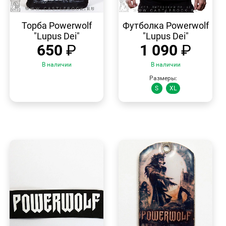
БЫСТРЫЙ
БЫСТРЫЙ
ПРОСМОТР
ПРОСМОТР
Торба Powerwolf
Футболка Powerwolf
"Lupus Dei"
"Lupus Dei"
650
₽
1 090
₽
В наличии
В наличии
Размеры:
S
XL