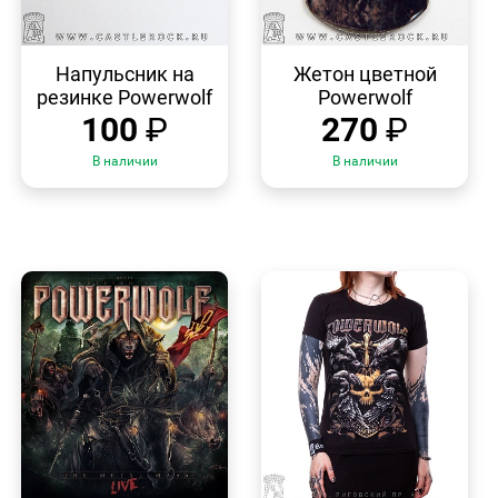
БЫСТРЫЙ
БЫСТРЫЙ
ПРОСМОТР
ПРОСМОТР
Напульсник на
Жетон цветной
резинке Powerwolf
Powerwolf
100
₽
270
₽
В наличии
В наличии