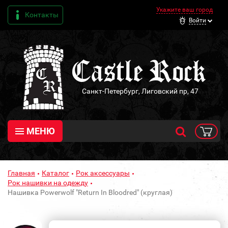
Укажите ваш город
Контакты
Войти
Санкт-Петербург, Лиговский пр, 47
МЕНЮ
Главная
Каталог
Рок аксессуары
Рок нашивки на одежду
Нашивка Powerwolf "Return In Bloodred" (круглая)