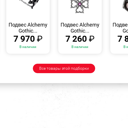
БЫСТРЫЙ
БЫСТРЫЙ
ПРОСМОТР
ПРОСМОТР
Подвес Alchemy
Подвес Alchemy
Подве
Gothic...
Gothic...
Go
7 970
₽
7 260
₽
7 
В наличии
В наличии
В 
Все товары этой подборки