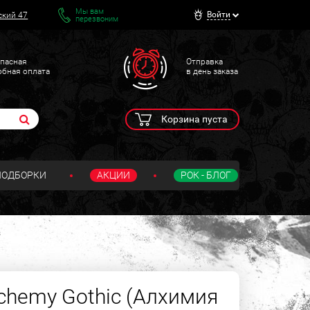
Мы вам
Войти
ский 47
перезвоним
пасная
Отправка
обная оплата
в день заказа
Корзина пуста
ПОДБОРКИ
АКЦИИ
РОК - БЛОГ
s
chemy Gothic (Алхимия