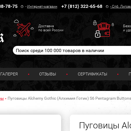
38-78-75
+7 (812) 322-65-68
-
Интернет-магазин
-
Спб. Лигов
Доставка
Безо
по всей России
и уд
ГАЛЕРЕЯ
ОТЗЫВЫ
СЕРТИФИКАТЫ
ры
Пуговицы Alchemy Gothic (Алхимия Готик) S6 Pentagram Button
Пуговицы Al