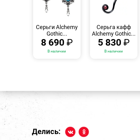
БЫСТРЫЙ
БЫСТРЫЙ
ПРОСМОТР
ПРОСМОТР
Серьги Alchemy
Серьга кафф
Gothic...
Alchemy Gothic...
8 690
₽
5 830
₽
В наличии
В наличии
Делись: