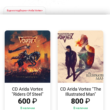
Еще из подборки «Arida Vortex»
БЫСТРЫЙ
БЫСТРЫЙ
ПРОСМОТР
ПРОСМОТР
CD Arida Vortex
CD Arida Vortex "The
"Riders Of Steel"
Illustrated Man"
600
₽
800
₽
В наличии
В наличии