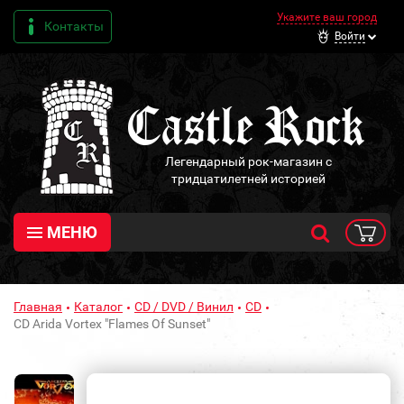
Укажите ваш город
Контакты
Войти
Легендарный рок-магазин с
тридцатилетней историей
МЕНЮ
Главная
Каталог
CD / DVD / Винил
CD
CD Arida Vortex "Flames Of Sunset"