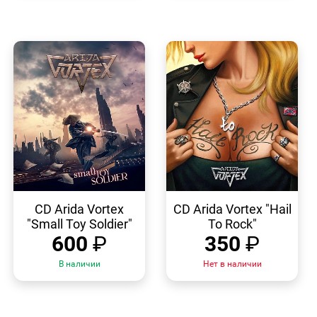
БЫСТРЫЙ
БЫСТРЫЙ
ПРОСМОТР
ПРОСМОТР
CD Arida Vortex
CD Arida Vortex "Hail
"Small Toy Soldier"
To Rock"
600
₽
350
₽
В наличии
Нет в наличии