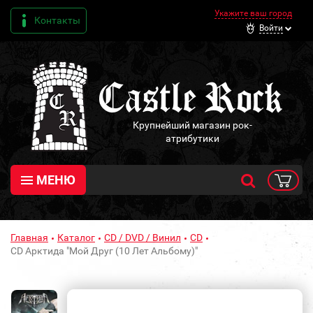
Укажите ваш город
Контакты
Войти
Крупнейший магазин рок-
атрибутики
МЕНЮ
Главная
Каталог
CD / DVD / Винил
CD
CD Арктида "Мой Друг (10 Лет Альбому)"