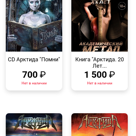
БЫСТРЫЙ
БЫСТРЫЙ
ПРОСМОТР
ПРОСМОТР
CD Арктида "Помни"
Книга "Арктида. 20
Лет...
700
₽
1 500
₽
Нет в наличии
Нет в наличии