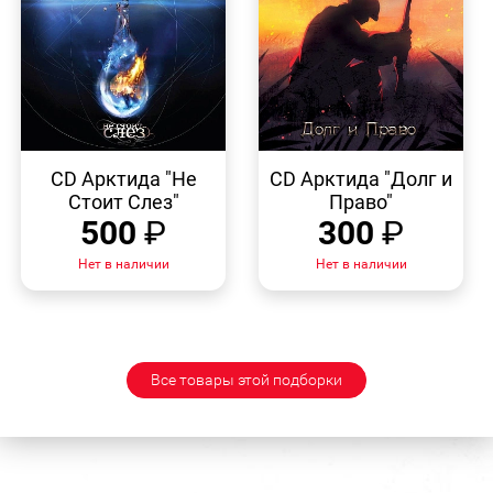
БЫСТРЫЙ
БЫСТРЫЙ
ПРОСМОТР
ПРОСМОТР
CD Арктида "Не
CD Арктида "Долг и
Стоит Слез"
Право"
500
₽
300
₽
Нет в наличии
Нет в наличии
Все товары этой подборки