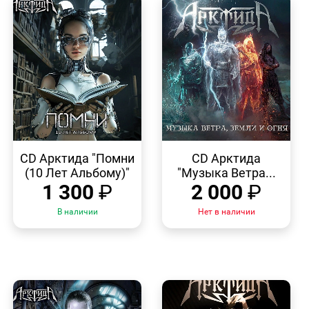
БЫСТРЫЙ
БЫСТРЫЙ
ПРОСМОТР
ПРОСМОТР
CD Арктида "Помни
CD Арктида
(10 Лет Альбому)"
"Музыка Ветра...
1 300
₽
2 000
₽
В наличии
Нет в наличии