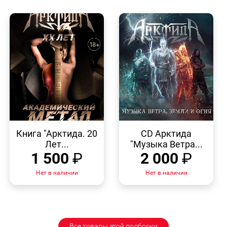
БЫСТРЫЙ
БЫСТРЫЙ
ПРОСМОТР
ПРОСМОТР
Книга "Арктида. 20
CD Арктида
Лет...
"Музыка Ветра...
1 500
₽
2 000
₽
Нет в наличии
Нет в наличии
Все товары этой подборки