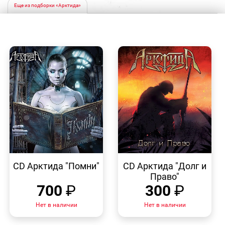
Еще из подборки «Арктида»
БЫСТРЫЙ
БЫСТРЫЙ
ПРОСМОТР
ПРОСМОТР
CD Арктида "Помни"
CD Арктида "Долг и
Право"
700
₽
300
₽
Нет в наличии
Нет в наличии