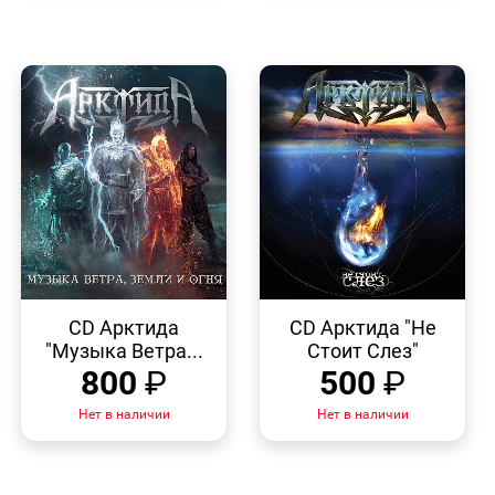
БЫСТРЫЙ
БЫСТРЫЙ
ПРОСМОТР
ПРОСМОТР
CD Арктида
CD Арктида "Не
"Музыка Ветра...
Стоит Слез"
800
₽
500
₽
Нет в наличии
Нет в наличии