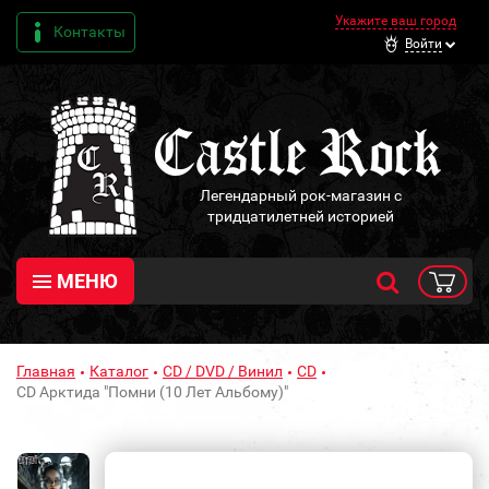
Укажите ваш город
Контакты
Войти
Легендарный рок-магазин с
тридцатилетней историей
МЕНЮ
Главная
Каталог
CD / DVD / Винил
CD
CD Арктида "Помни (10 Лет Альбому)"