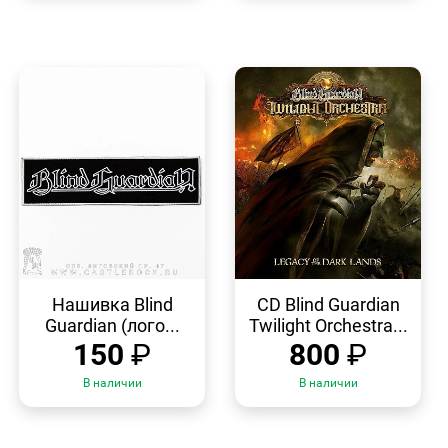
БЫСТРЫЙ
БЫСТРЫЙ
ПРОСМОТР
ПРОСМОТР
Нашивка Blind
CD Blind Guardian
Guardian (лого...
Twilight Orchestra...
150
₽
800
₽
В наличии
В наличии