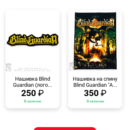
БЫСТРЫЙ
БЫСТРЫЙ
ПРОСМОТР
ПРОСМОТР
Нашивка Blind
Нашивка на спину
Guardian (лого...
Blind Guardian "A...
250
₽
350
₽
В наличии
В наличии