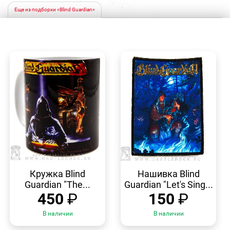
Еще из подборки «Blind Guardian»
БЫСТРЫЙ
БЫСТРЫЙ
ПРОСМОТР
ПРОСМОТР
Кружка Blind
Нашивка Blind
Guardian "The...
Guardian "Let's Sing...
450
₽
150
₽
В наличии
В наличии