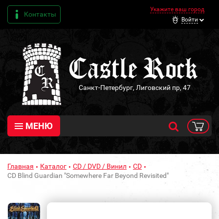
Укажите ваш город
Контакты
Войти
Санкт-Петербург, Лиговский пр, 47
МЕНЮ
Главная
Каталог
CD / DVD / Винил
CD
CD Blind Guardian "Somewhere Far Beyond Revisited"