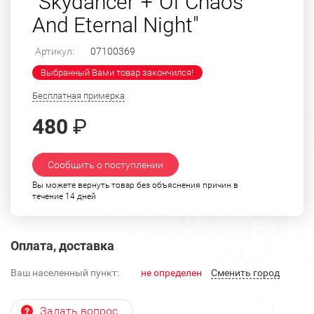
"Skydancer"+"Of Chaos
And Eternal Night"
Артикул:
07100369
Выбранный Вами товар закончился!
Бесплатная примерка
480
₽
Сообщить о поступлении
Вы можете вернуть товар без объяснения причин в
течение 14 дней
Оплата, доставка
Ваш населенный пункт:
не определен
Cменить город
Задать вопрос