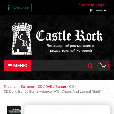
Укажите ваш город
Контакты
Войти
Легендарный рок-магазин с
тридцатилетней историей
МЕНЮ
Главная
Каталог
CD / DVD / Винил
CD
CD Dark Tranquillity "Skydancer"+"Of Chaos And Eternal Night"