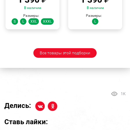
В наличии
В наличии
Размеры:
Размеры:
S
L
XXL
XXXL
L
Все товары этой подборки
1K
Делись:
Ставь лайки: