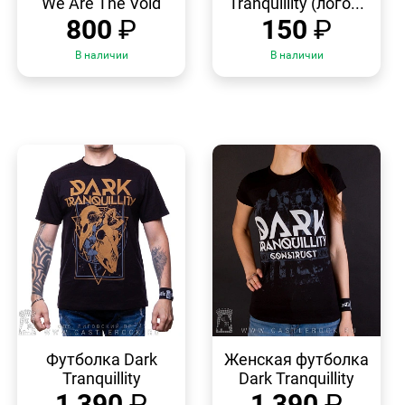
"We Are The Void"
Tranquillity (лого...
800
₽
150
₽
В наличии
В наличии
БЫСТРЫЙ
БЫСТРЫЙ
ПРОСМОТР
ПРОСМОТР
Футболка Dark
Женская футболка
Tranquillity
Dark Tranquillity
1 390
₽
1 390
₽