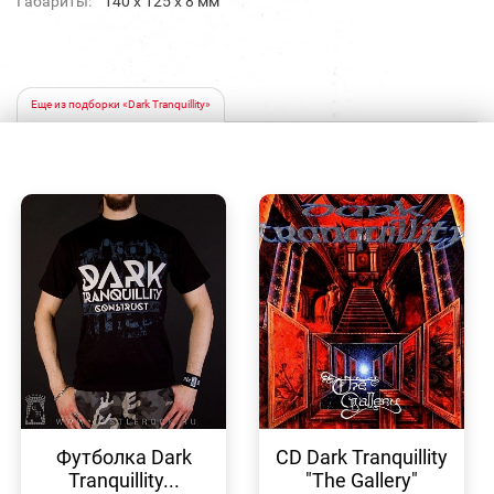
Габариты:
140 х 125 х 8 мм
Еще из подборки «Dark Tranquillity»
БЫСТРЫЙ
БЫСТРЫЙ
ПРОСМОТР
ПРОСМОТР
Футболка Dark
CD Dark Tranquillity
Tranquillity...
"The Gallery"