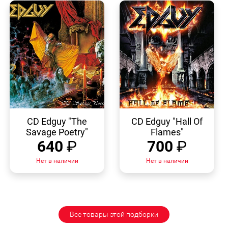
БЫСТРЫЙ
БЫСТРЫЙ
ПРОСМОТР
ПРОСМОТР
CD Edguy "The
CD Edguy "Hall Of
Savage Poetry"
Flames"
640
₽
700
₽
Нет в наличии
Нет в наличии
Все товары этой подборки