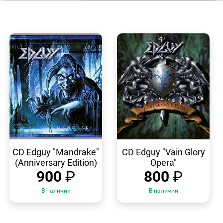
БЫСТРЫЙ
БЫСТРЫЙ
ПРОСМОТР
ПРОСМОТР
CD Edguy "Mandrake"
CD Edguy "Vain Glory
(Anniversary Edition)
Opera"
900
₽
800
₽
В наличии
В наличии