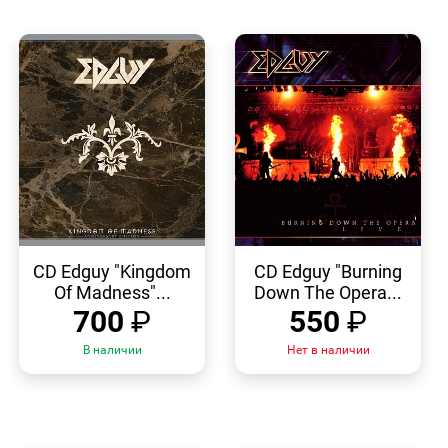
БЫСТРЫЙ
БЫСТРЫЙ
ПРОСМОТР
ПРОСМОТР
CD Edguy "Kingdom
CD Edguy "Burning
Of Madness"...
Down The Opera...
700
₽
550
₽
В наличии
Нет в наличии