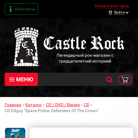
Укажите ваш город
Контакты
Войти
Легендарный рок-магазин с
тридцатилетней историей
МЕНЮ
Главная
Каталог
CD / DVD / Винил
CD
CD Edguy "Space Police: Defenders Of The Crown"