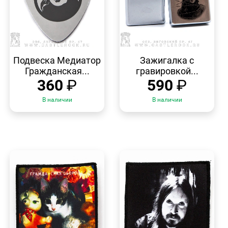
БЫСТРЫЙ
БЫСТРЫЙ
ПРОСМОТР
ПРОСМОТР
Подвеска Медиатор
Зажигалка с
Гражданская...
гравировкой...
360
₽
590
₽
В наличии
В наличии