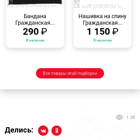
БЫСТРЫЙ
БЫСТРЫЙ
ПРОСМОТР
ПРОСМОТР
Бандана
Нашивка на спину
Гражданская...
Гражданская...
290
₽
1 150
₽
В наличии
В наличии
Все товары этой подборки
1.3K
Делись: