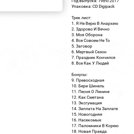
Год выпуска: 1989/2017
Упаковка: CD Digipack
Трек лист:
1. Я Не Верю В Анархию
2. Здорово И Вечно
3. Моя Оборона
4. Все Совсем Не То
5. Заговор
6. Мертвый Сезон
7. Праздник Кончился
8. Все Как У Людей
Бонусы:
9. Превосходная
10. Бери Шинель
11. Песня О Ленине
12. Как Сметана
13. Эксгумация
14. Заплата На Заплате
15. Новогодняя
16. Насекомые
17. Паломники В Корею
18. Новая Правда