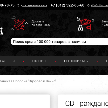
38-78-75
+7 (812) 322-65-68
-
Интернет-магазин
-
Спб. Лигов
Доставка
Безо
по всей России
и уд
ГАЛЕРЕЯ
ОТЗЫВЫ
СЕРТИФИКАТЫ
данская Оборона "Здорово и Вечно"
CD Гражданс