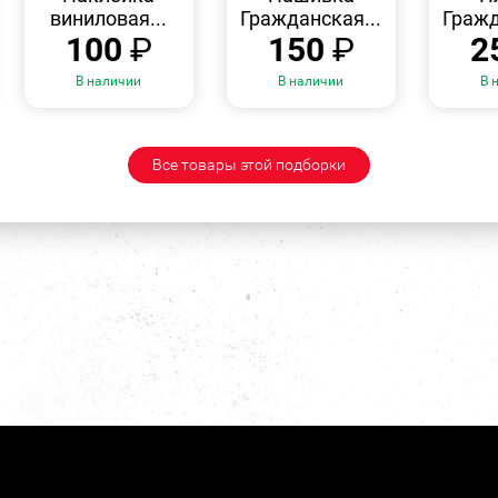
виниловая...
Гражданская...
Гражд
100
₽
150
₽
2
В наличии
В наличии
В 
Все товары этой подборки