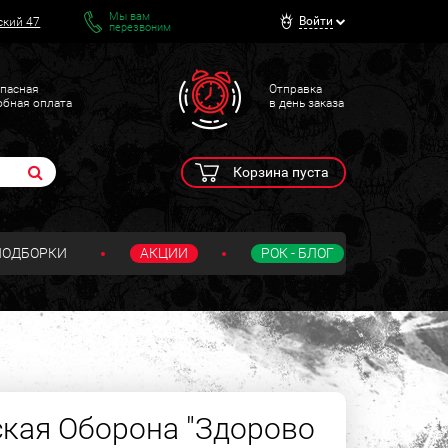
Мы вам
Войти
ский 47
перезвоним
пасная
Отправка
обная оплата
в день заказа
Корзина пуста
ПОДБОРКИ
АКЦИИ
РОК - БЛОГ
кая Оборона "Здорово