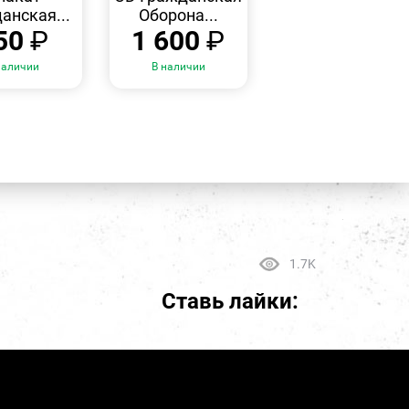
анская...
Оборона...
50
₽
1 600
₽
наличии
В наличии
1.7K
Ставь лайки: