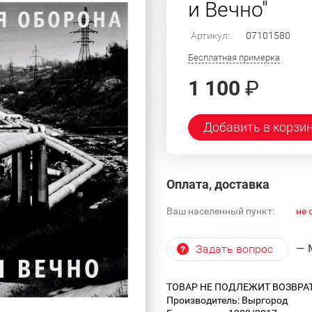
и Вечно"
Артикул:
07101580
Бесплатная примерка
1 100
₽
Добавить в корзи
Оплата, доставка
Ваш населенный пункт:
не 
— 
Задать вопрос
ТОВАР НЕ ПОДЛЕЖИТ ВОЗВРА
Производитель: Выргород