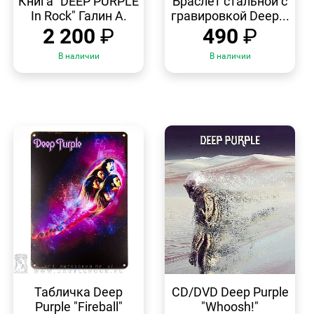
Книга "DEEP PURPLE
Браслет стальной с
In Rock" Галин А.
гравировкой Deep...
2 200
₽
490
₽
В наличии
В наличии
БЫСТРЫЙ
БЫСТРЫЙ
ПРОСМОТР
ПРОСМОТР
Табличка Deep
CD/DVD Deep Purple
Purple "Fireball"
"Whoosh!"