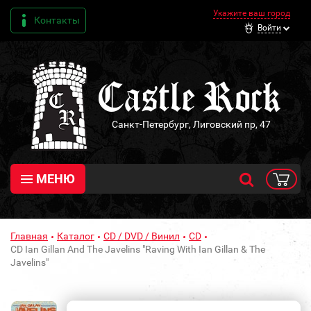
Укажите ваш город
Контакты
Войти
Санкт-Петербург, Лиговский пр, 47
МЕНЮ
Главная
Каталог
CD / DVD / Винил
CD
CD Ian Gillan And The Javelins "Raving With Ian Gillan & The
Javelins"