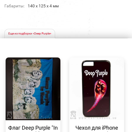
Габариты:
140 х 125 х 4 мм
Еще из подборки «Deep Purple»
БЫСТРЫЙ
БЫСТРЫЙ
ПРОСМОТР
ПРОСМОТР
Флаг Deep Purple "In
Чехол для iPhone