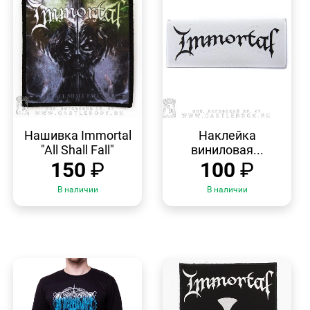
БЫСТРЫЙ
БЫСТРЫЙ
ПРОСМОТР
ПРОСМОТР
Нашивка Immortal
Наклейка
"All Shall Fall"
виниловая...
150
₽
100
₽
В наличии
В наличии