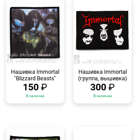
БЫСТРЫЙ
БЫСТРЫЙ
ПРОСМОТР
ПРОСМОТР
Нашивка Immortal
Нашивка Immortal
"Blizzard Beasts"
(группа, вышивка)
150
₽
300
₽
В наличии
В наличии