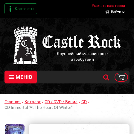
Укажите ваш город
Контакты
Войти
Крупнейший магазин рок-
атрибутики
МЕНЮ
Главная
Каталог
CD / DVD / Винил
CD
CD Immortal "At The Heart Of Winter"