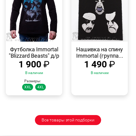
БЫСТРЫЙ
БЫСТРЫЙ
ПРОСМОТР
ПРОСМОТР
Футболка Immortal
Нашивка на спину
"Blizzard Beasts" д/р
Immortal (группа...
1 900
₽
1 490
₽
В наличии
В наличии
Размеры:
XXL
4XL
Все товары этой подборки