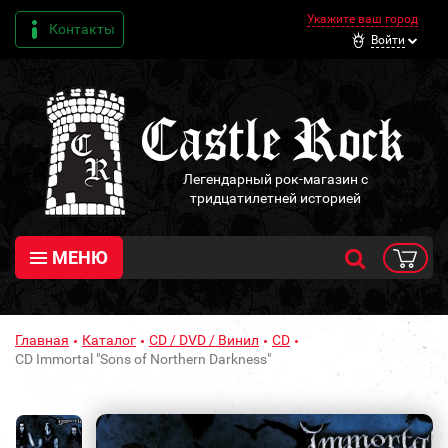
Укажите ваш город
Контакты
Войти
Легендарный рок-магазин с
тридцатилетней историей
МЕНЮ
Главная
Каталог
CD / DVD / Винил
CD
CD Immortal "Sons of Northern Darkness"