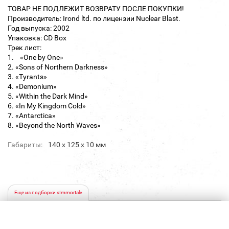
ТОВАР НЕ ПОДЛЕЖИТ ВОЗВРАТУ ПОСЛЕ ПОКУПКИ!
Производитель: Irond ltd. по лицензии Nuclear Blast.
Год выпуска: 2002
Упаковка: CD Box
Трек лист:
1. «One by One»
2. «Sons of Northern Darkness»
3. «Tyrants»
4. «Demonium»
5. «Within the Dark Mind»
6. «In My Kingdom Cold»
7. «Antarctica»
8. «Beyond the North Waves»
Габариты:
140 х 125 х 10 мм
Еще из подборки «Immortal»