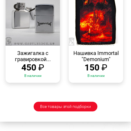
БЫСТРЫЙ
БЫСТРЫЙ
ПРОСМОТР
ПРОСМОТР
Зажигалка с
Нашивка Immortal
гравировкой...
"Demonium"
450
₽
150
₽
В наличии
В наличии
Все товары этой подборки