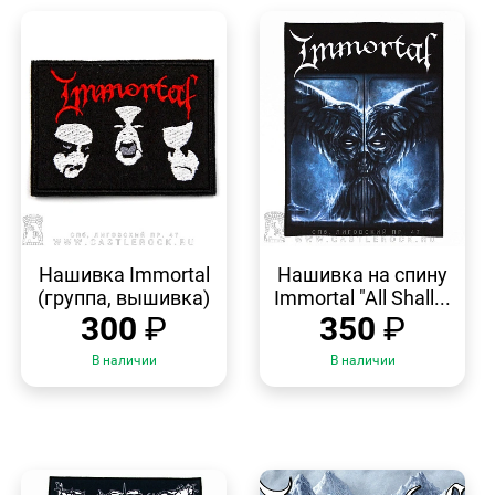
БЫСТРЫЙ
БЫСТРЫЙ
ПРОСМОТР
ПРОСМОТР
Нашивка Immortal
Нашивка на спину
(группа, вышивка)
Immortal "All Shall...
300
₽
350
₽
В наличии
В наличии