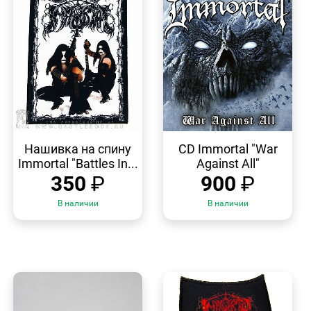
БЫСТРЫЙ
БЫСТРЫЙ
ПРОСМОТР
ПРОСМОТР
Нашивка на спину
CD Immortal "War
Immortal "Battles In...
Against All"
350
₽
900
₽
В наличии
В наличии