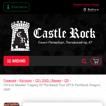
Укажите ваш город
Контакты
Войти
Санкт-Петербург, Лиговский пр, 47
МЕНЮ
Главная
Каталог
CD / DVD / Винил
CD
CD Iron Maiden "Legacy Of The Beast Tour 2019, Portland, Oregon,
USA"