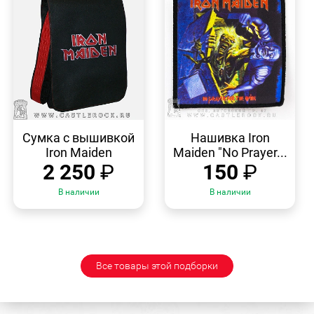
БЫСТРЫЙ
БЫСТРЫЙ
ПРОСМОТР
ПРОСМОТР
Сумка с вышивкой
Нашивка Iron
Iron Maiden
Maiden "No Prayer...
2 250
₽
150
₽
В наличии
В наличии
Все товары этой подборки