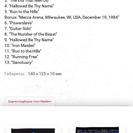
3. "The Evil That Men Do"
4. "Hallowed Be Thy Name"
5. "Run to the Hills"
Bonus: "Mecca Arena, Milwaukee, WI, USA, December 19, 1984"
6. "Powerslave"
7. "Guitar Solo"
8. "The Number of the Beast"
9. "Hallowed Be Thy Name"
10. "Iron Maiden"
11. "Run to the Hills"
12. "Running Free"
13. "Sanctuary"
Габариты:
140 х 125 х 10 мм
Еще из подборки «Iron Maiden»