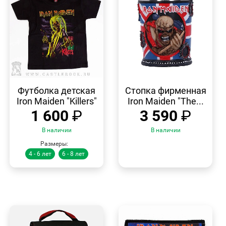
БЫСТРЫЙ
БЫСТРЫЙ
ПРОСМОТР
ПРОСМОТР
Футболка детская
Стопка фирменная
Iron Maiden "Killers"
Iron Maiden "The...
1 600
₽
3 590
₽
В наличии
В наличии
Размеры:
4 - 6 лет
6 - 8 лет