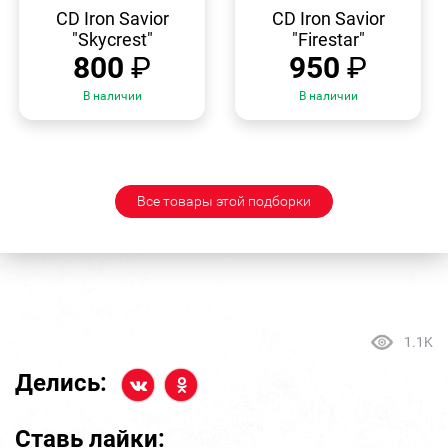
ПРОСМОТР
ПРОСМОТР
CD Iron Savior
CD Iron Savior
"Skycrest"
"Firestar"
800
₽
950
₽
В наличии
В наличии
Все товары этой подборки
1.1K
Делись:
Ставь лайки: