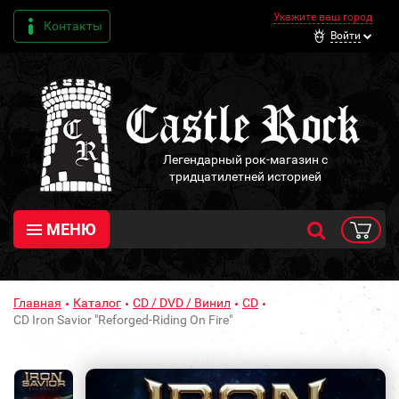
Укажите ваш город
Контакты
Войти
Легендарный рок-магазин с
тридцатилетней историей
МЕНЮ
Главная
Каталог
CD / DVD / Винил
CD
CD Iron Savior "Reforged-Riding On Fire"