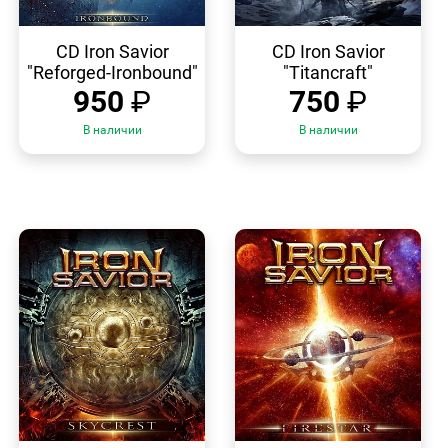
БЫСТРЫЙ
БЫСТРЫЙ
ПРОСМОТР
ПРОСМОТР
CD Iron Savior
CD Iron Savior
"Reforged-Ironbound"
"Titancraft"
950
₽
750
₽
В наличии
В наличии
БЫСТРЫЙ
БЫСТРЫЙ