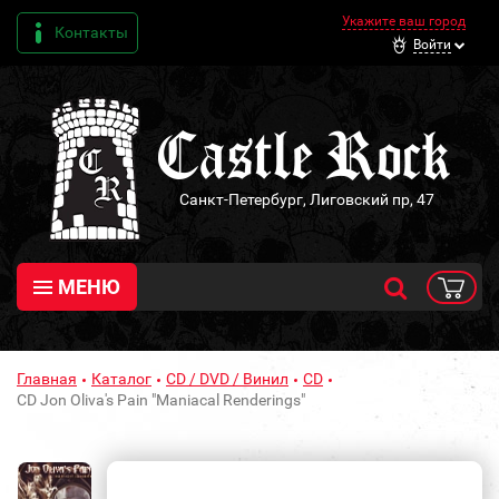
Укажите ваш город
Контакты
Войти
Санкт-Петербург, Лиговский пр, 47
МЕНЮ
Главная
Каталог
CD / DVD / Винил
CD
CD Jon Oliva's Pain "Maniacal Renderings"