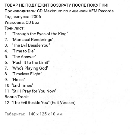
ТОВАР НЕ ПОДЛЕЖИТ ВОЗВРАТУ ПОСЛЕ ПОКУПКИ!
Производитель: CD-Maximum по лицензии AFM Records
Год выпуска: 2006
Упаковка: CD Box
Трек лист:
1. "Through the Eyes of the King"
2. "Maniacal Renderings"
3. "The Evil Beside You"
4. "Time to Die"
5. "The Answer"
6. "Push It to the Limit"
7. "Who's Playing God"
8. "Timeless Flight"
9. "Holes"
10. "End Times"
11. "Still I Pray for You Now"
Bonus Track:
12. "The Evil Beside You" (Edit Version)
Габариты:
140 х 125 х 10 мм