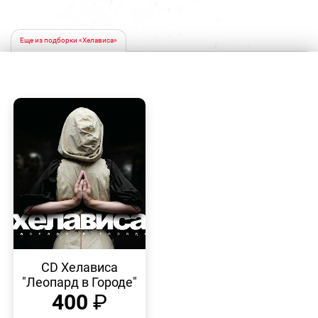
Еще из подборки «Хелависа»
БЫСТРЫЙ
ПРОСМОТР
CD Хелависа
"Леопард в Городе"
400
₽