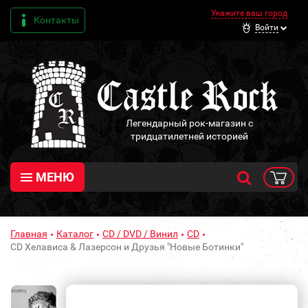
Укажите ваш город
Контакты
Войти
Легендарный рок-магазин с
тридцатилетней историей
МЕНЮ
Главная
Каталог
CD / DVD / Винил
CD
CD Хелависа & Лазерсон и Друзья "Новые Ботинки"