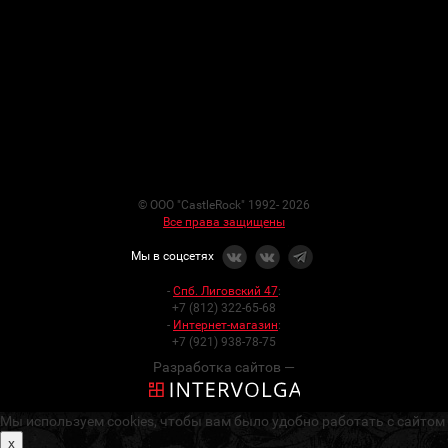
© ООО "CastleRock" 1992- 2026
Все права защищены
Мы в соцсетях
-
Спб. Лиговский 47
:
+7 (812) 322-65-68
-
Интернет-магазин
:
+7 (921) 938-78-75
Разработка сайтов —
Мы используем cookies, чтобы вам было удобно работать с сайтом
x