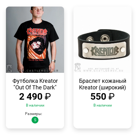
БЫСТРЫЙ
БЫСТРЫЙ
ПРОСМОТР
ПРОСМОТР
Футболка Kreator
Браслет кожаный
"Out Of The Dark"
Kreator (широкий)
2 490
₽
550
₽
В наличии
В наличии
Размеры:
S