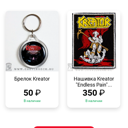
БЫСТРЫЙ
БЫСТРЫЙ
ПРОСМОТР
ПРОСМОТР
Брелок Kreator
Нашивка Kreator
"Endless Pain"...
50
₽
350
₽
В наличии
В наличии