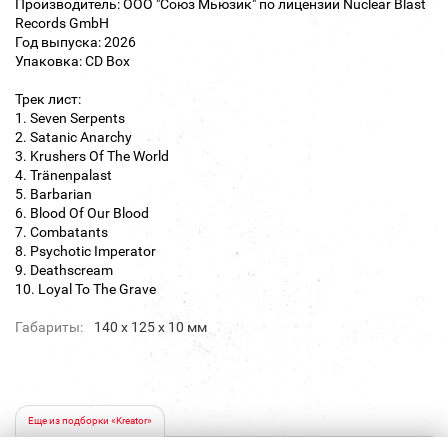
Производитель: ООО "Союз Мьюзик" по лицензии Nuclear Blast
Records GmbH
Год выпуска: 2026
Упаковка: CD Box
Трек лист:
1. Seven Serpents
2. Satanic Anarchy
3. Krushers Of The World
4. Tränenpalast
5. Barbarian
6. Blood Of Our Blood
7. Combatants
8. Psychotic Imperator
9. Deathscream
10. Loyal To The Grave
Габариты:
140 х 125 х 10 мм
Еще из подборки «Kreator»