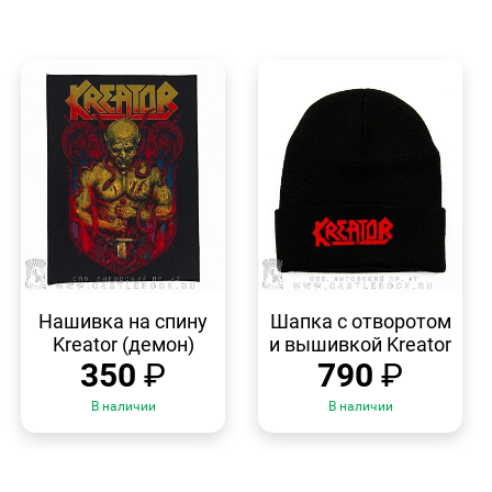
БЫСТРЫЙ
БЫСТРЫЙ
ПРОСМОТР
ПРОСМОТР
Нашивка на спину
Шапка с отворотом
Kreator (демон)
и вышивкой Kreator
350
₽
790
₽
В наличии
В наличии