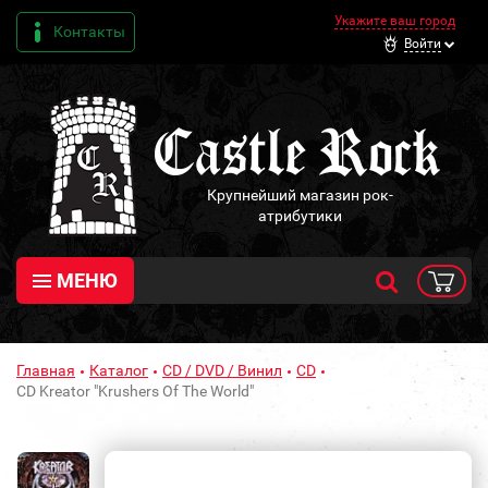
Укажите ваш город
Контакты
Войти
Крупнейший магазин рок-
атрибутики
МЕНЮ
Главная
Каталог
CD / DVD / Винил
CD
CD Kreator "Krushers Of The World"