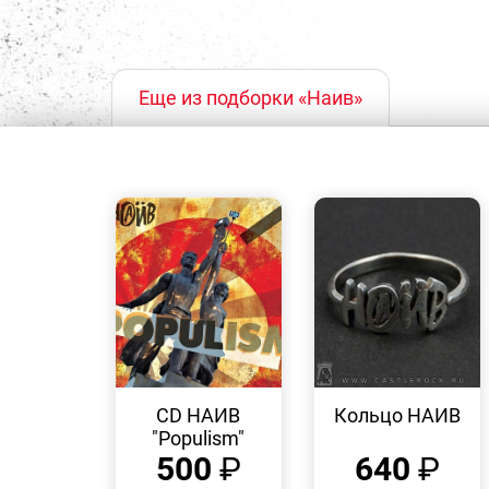
Еще из подборки «Наив»
БЫСТРЫЙ
БЫСТРЫЙ
ПРОСМОТР
ПРОСМОТР
CD НАИВ
Кольцо НАИВ
"Populism"
500
₽
640
₽