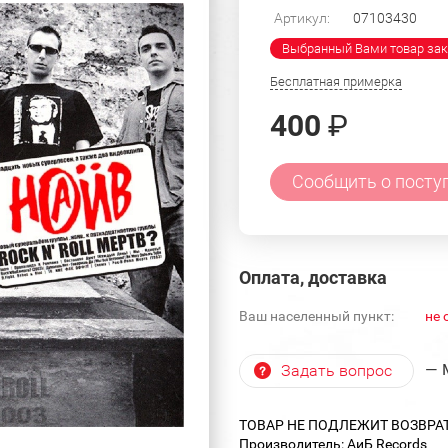
Артикул:
07103430
Выбранный Вами товар зак
Бесплатная примерка
400
₽
Сообщить о посту
Оплата, доставка
Ваш населенный пункт:
не 
— 
Задать вопрос
ТОВАР НЕ ПОДЛЕЖИТ ВОЗВРА
Производитель: АиБ Records