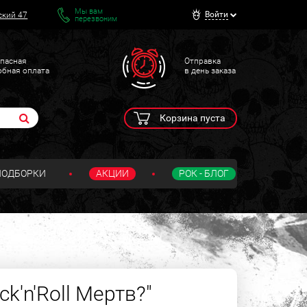
Мы вам
Войти
ский 47
перезвоним
пасная
Отправка
обная оплата
в день заказа
Корзина пуста
ПОДБОРКИ
АКЦИИ
РОК - БЛОГ
k'n'Roll Мертв?"