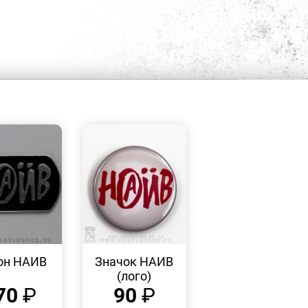
БЫСТРЫЙ
БЫСТРЫЙ
ПРОСМОТР
ПРОСМОТР
он НАИВ
Значок НАИВ
(лого)
70
₽
90
₽