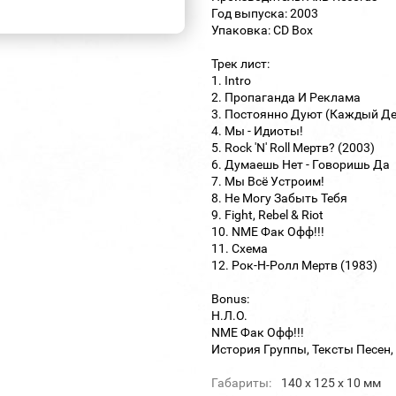
Год выпуска: 2003
Упаковка: CD Box
Трек лист:
1. Intro
2. Пропаганда И Реклама
3. Постоянно Дуют (Каждый Де
4. Мы - Идиоты!
5. Rock 'N' Roll Мертв? (2003)
6. Думаешь Нет - Говоришь Да
7. Мы Всё Устроим!
8. Не Могу Забыть Тебя
9. Fight, Rebel & Riot
10. NME Фак Офф!!!
11. Схема
12. Рок-Н-Ролл Мертв (1983)
Bonus:
Н.Л.О.
NME Фак Офф!!!
История Группы, Тексты Песен, 
Габариты:
140 х 125 х 10 мм