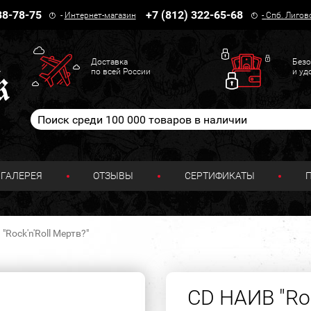
38-78-75
+7 (812) 322-65-68
-
Интернет-магазин
-
Спб. Лигов
Доставка
Безо
по всей России
и уд
ГАЛЕРЕЯ
ОТЗЫВЫ
СЕРТИФИКАТЫ
"Rock'n'Roll Мертв?"
CD НАИВ "Roc