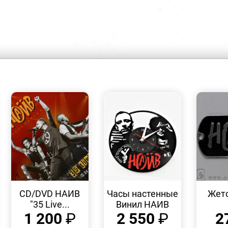
БЫСТРЫЙ
БЫСТРЫЙ
ПРОСМОТР
ПРОСМОТР
CD/DVD НАИВ
Часы настенные
Жет
"35 Live...
Винил НАИВ
1 200
₽
2 550
₽
2