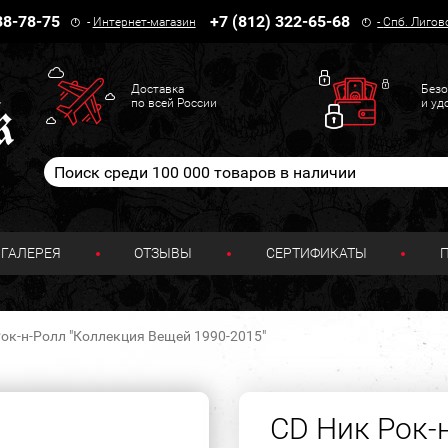
38-78-75
+7 (812) 322-65-68
-
Интернет-магазин
-
Спб. Лигов
Доставка
Безо
по всей России
и уд
ГАЛЕРЕЯ
ОТЗЫВЫ
СЕРТИФИКАТЫ
ок-н-Ролл "Коллекция Вещей 1990-2015"
CD Ник Рок-