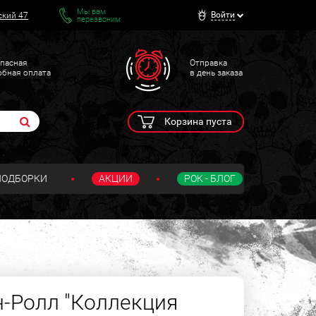
Мы вам
Войти
ский 47
перезвоним
пасная
Отправка
обная оплата
в день заказа
Корзина пуста
ПОДБОРКИ
АКЦИИ
РОК - БЛОГ
н-Ролл "Коллекция