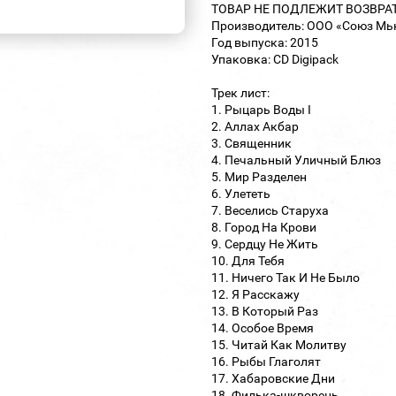
ТОВАР НЕ ПОДЛЕЖИТ ВОЗВРА
Производитель: ООО «Союз Мь
Год выпуска: 2015
Упаковка: CD Digipack
Трек лист:
1. Рыцарь Воды I
2. Аллах Акбар
3. Священник
4. Печальный Уличный Блюз
5. Мир Разделен
6. Улететь
7. Веселись Старуха
8. Город На Крови
9. Сердцу Не Жить
10. Для Тебя
11. Ничего Так И Не Было
12. Я Расскажу
13. В Который Раз
14. Особое Время
15. Читай Как Молитву
16. Рыбы Глаголят
17. Хабаровские Дни
18. Филька-шкворень