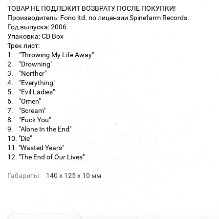
ТОВАР НЕ ПОДЛЕЖИТ ВОЗВРАТУ ПОСЛЕ ПОКУПКИ!
Производитель: Fono ltd. по лицензии Spinefarm Records.
Год выпуска: 2006
Упаковка: CD Box
Трек лист:
1. "Throwing My Life Away"
2. "Drowning"
3. "Norther"
4. "Everything"
5. "Evil Ladies"
6. "Omen"
7. "Scream"
8. "Fuck You"
9. "Alone In the End"
10. "Die"
11. "Wasted Years"
12. "The End of Our Lives"
Габариты:
140 х 125 х 10 мм