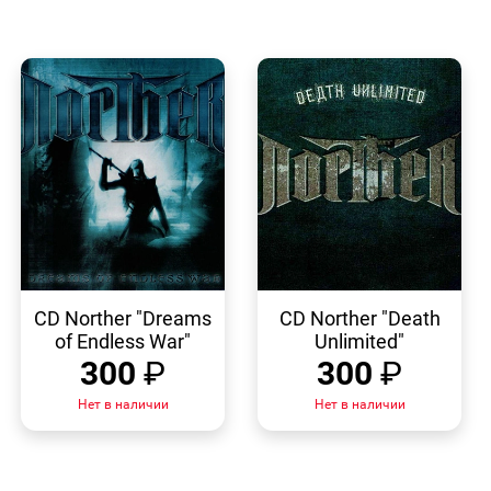
БЫСТРЫЙ
БЫСТРЫЙ
ПРОСМОТР
ПРОСМОТР
CD Norther "Dreams
CD Norther "Death
of Endless War"
Unlimited"
300
₽
300
₽
Нет в наличии
Нет в наличии