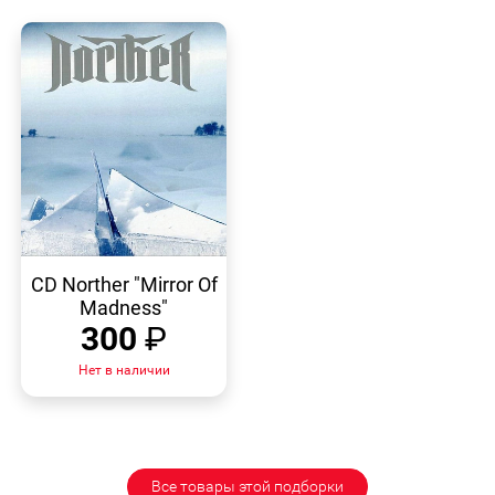
БЫСТРЫЙ
ПРОСМОТР
CD Norther "Mirror Of
Madness"
300
₽
Нет в наличии
Все товары этой подборки