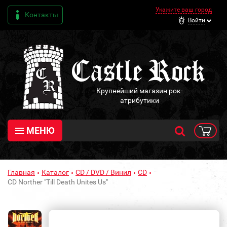
Укажите ваш город
Контакты
Войти
Крупнейший магазин рок-
атрибутики
МЕНЮ
Главная
Каталог
CD / DVD / Винил
CD
CD Norther "Till Death Unites Us"