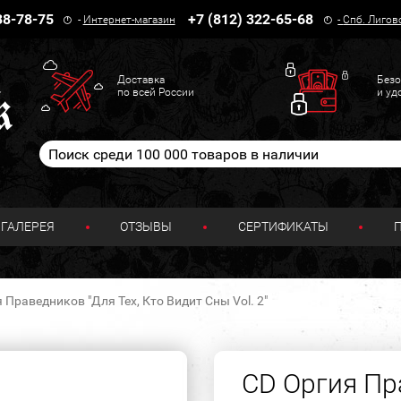
38-78-75
+7 (812) 322-65-68
-
Интернет-магазин
-
Спб. Лигов
Доставка
Безо
по всей России
и уд
ГАЛЕРЕЯ
ОТЗЫВЫ
СЕРТИФИКАТЫ
 Праведников "Для Тех, Кто Видит Сны Vol. 2"
CD Оргия Пр