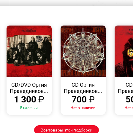
БЫСТРЫЙ
БЫСТРЫЙ
ПРОСМОТР
ПРОСМОТР
CD/DVD Оргия
CD Оргия
CD
Праведников...
Праведников...
Праве
1 300
₽
700
₽
5
В наличии
Нет в наличии
Нет 
Все товары этой подборки