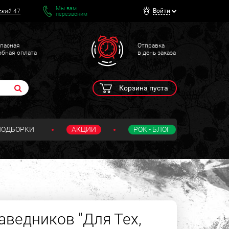
Мы вам
Войти
ский 47
перезвоним
пасная
Отправка
обная оплата
в день заказа
Корзина пуста
ПОДБОРКИ
АКЦИИ
РОК - БЛОГ
аведников "Для Тех,