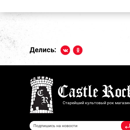
Делись:
Старейший культовый рок магази