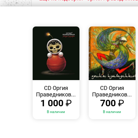
БЫСТРЫЙ
БЫСТРЫЙ
ПРОСМОТР
ПРОСМОТР
CD Оргия
CD Оргия
Праведников...
Праведников...
1 000
₽
700
₽
В наличии
В наличии