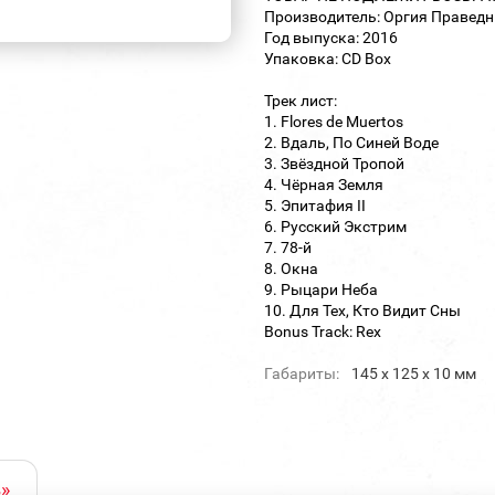
Производитель: Оргия Праведни
Год выпуска: 2016
Упаковка: CD Box
Трек лист:
1. Flores de Muertos
2. Вдаль, По Синей Воде
3. Звёздной Тропой
4. Чёрная Земля
5. Эпитафия II
6. Русский Экстрим
7. 78-й
8. Окна
9. Рыцари Неба
10. Для Тех, Кто Видит Сны
Bonus Track: Rex
Габариты:
145 х 125 х 10 мм
»