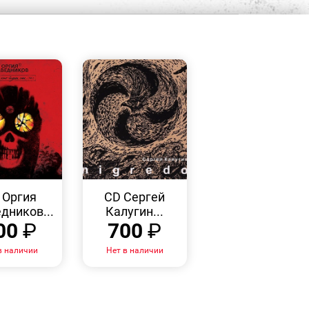
БЫСТРЫЙ
БЫСТРЫЙ
ПРОСМОТР
ПРОСМОТР
 Оргия
CD Сергей
дников...
Калугин...
00
₽
700
₽
в наличии
Нет в наличии