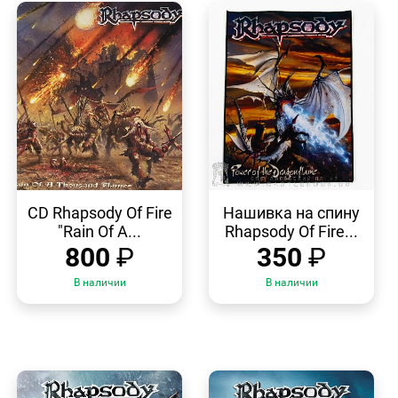
БЫСТРЫЙ
БЫСТРЫЙ
ПРОСМОТР
ПРОСМОТР
CD Rhapsody Of Fire
Нашивка на спину
"Rain Of A...
Rhapsody Of Fire...
800
₽
350
₽
В наличии
В наличии