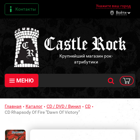
Укажите ваш город
Контакты
Войти
Крупнейший магазин рок-
атрибутики
МЕНЮ
Главная
Каталог
CD / DVD / Винил
CD
CD Rhapsody Of Fire "Dawn Of Victory"