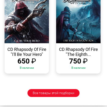
БЫСТРЫЙ
БЫСТРЫЙ
ПРОСМОТР
ПРОСМОТР
CD Rhapsody Of Fire
CD Rhapsody Of Fire
"I'll Be Your Hero"
"The Eighth...
650
₽
750
₽
В наличии
В наличии
Все товары этой подборки