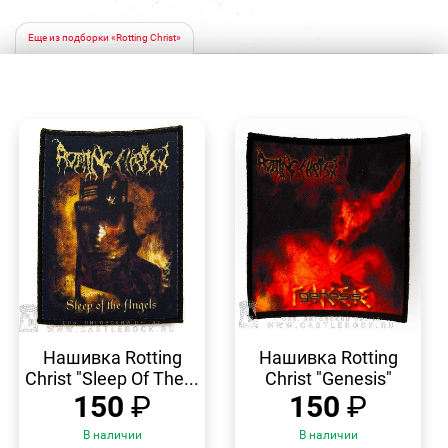
Еще из подборки «Rotting Christ»
БЫСТРЫЙ
БЫСТРЫЙ
ПРОСМОТР
ПРОСМОТР
Нашивка Rotting
Нашивка Rotting
Christ "Sleep Of The...
Christ "Genesis"
150
₽
150
₽
В наличии
В наличии