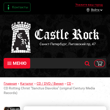
Укажите ваш город
Контакты
Войти
Санкт-Петербург, Лиговский пр, 47
МЕНЮ
Главная
Каталог
CD / DVD / Винил
CD
CD Rotting Christ "Sanctus Diavolos" (original Century Media
Records)