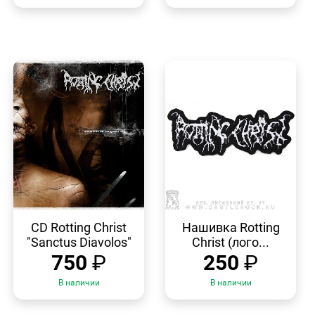
БЫСТРЫЙ
БЫСТРЫЙ
ПРОСМОТР
ПРОСМОТР
CD Rotting Christ
Нашивка Rotting
"Sanctus Diavolos"
Christ (лого...
750
₽
250
₽
В наличии
В наличии