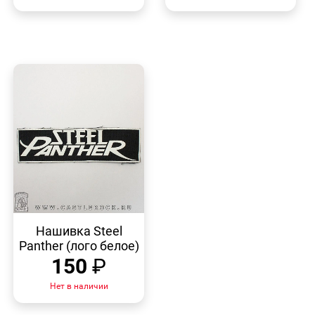
БЫСТРЫЙ
ПРОСМОТР
Нашивка Steel
Panther (лого белое)
150
₽
Нет в наличии