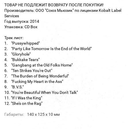
ТОВАР НЕ ПОДЛЕЖИТ ВОЗВРАТУ ПОСЛЕ ПОКУПКИ!
Производитель: ООО "Союз Мьюзик" по лицензии Kobalt Label
Services
Год выпуска: 2014
Упаковка: CD Box
Трек лист:
1. "Pussywhipped"
2. "Party Like Tomorrow Is the End of the World"
3. "Gloryhole"
4. "Bukkake Tears"
5. "Gangbang at the Old Folks Home"
6. "Ten Strikes You're Out"
7. "The Burden of Being Wonderful"
8. "Fucking My Heart in the Ass"
9. "B.V.S."
10. "You're Beautiful When You Don't Talk"
11. "If I Was the King"
12. "She's on the Rag"
Габариты:
140 х 125 х 10 мм