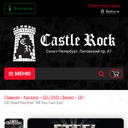
Укажите ваш город
Контакты
Войти
Санкт-Петербург, Лиговский пр, 47
МЕНЮ
Главная
Каталог
CD / DVD / Винил
CD
CD Steel Panther "All You Can Eat"