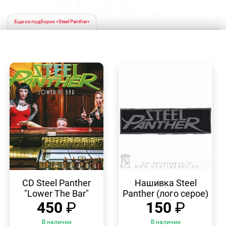
Еще из подборки «Steel Panther»
БЫСТРЫЙ
БЫСТРЫЙ
ПРОСМОТР
ПРОСМОТР
CD Steel Panther
Нашивка Steel
"Lower The Bar"
Panther (лого серое)
450
₽
150
₽
В наличии
В наличии