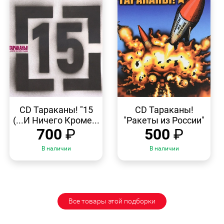
БЫСТРЫЙ
БЫСТРЫЙ
ПРОСМОТР
ПРОСМОТР
CD Тараканы! "15
CD Тараканы!
(...И Ничего Кроме...
"Ракеты из России"
700
₽
500
₽
В наличии
В наличии
Все товары этой подборки