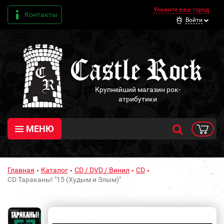
Укажите ваш город
Контакты
Войти
Крупнейший магазин рок-
атрибутики
МЕНЮ
Главная
Каталог
CD / DVD / Винил
CD
CD Тараканы! "15 (Худым и Злым)"