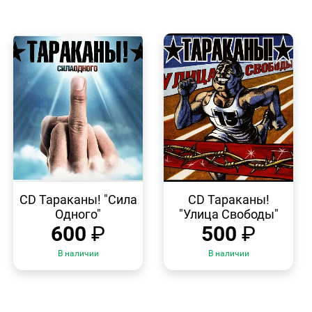
БЫСТРЫЙ
БЫСТРЫЙ
ПРОСМОТР
ПРОСМОТР
CD Тараканы! "Сила
CD Тараканы!
Одного"
"Улица Свободы"
600
₽
500
₽
В наличии
В наличии