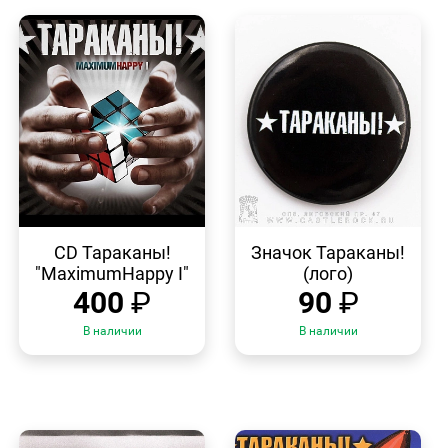
БЫСТРЫЙ
БЫСТРЫЙ
ПРОСМОТР
ПРОСМОТР
CD Тараканы!
Значок Тараканы!
"MaximumHappy I"
(лого)
400
₽
90
₽
В наличии
В наличии