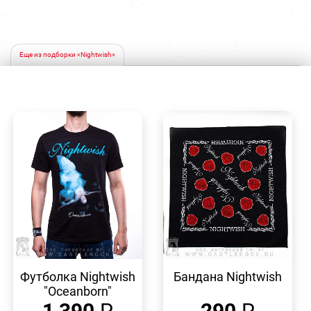
Еще из подборки «Nightwish»
БЫСТРЫЙ
БЫСТРЫЙ
ПРОСМОТР
ПРОСМОТР
Футболка Nightwish
Бандана Nightwish
"Oceanborn"
1 390
₽
290
₽