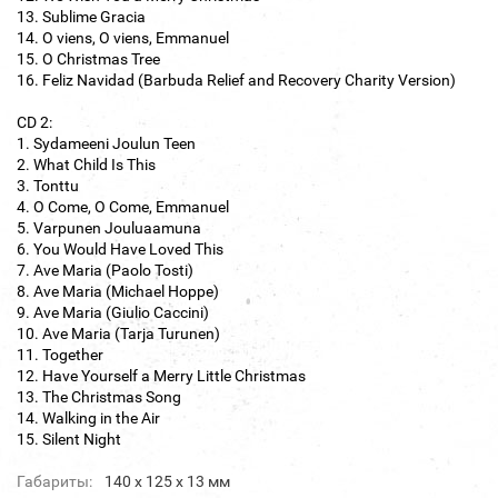
13. Sublime Gracia
14. O viens, O viens, Emmanuel
15. O Christmas Tree
16. Feliz Navidad (Barbuda Relief and Recovery Charity Version)
CD 2:
1. Sydameeni Joulun Teen
2. What Child Is This
3. Tonttu
4. O Come, O Come, Emmanuel
5. Varpunen Jouluaamuna
6. You Would Have Loved This
7. Ave Maria (Paolo Tosti)
8. Ave Maria (Michael Hoppe)
9. Ave Maria (Giulio Caccini)
10. Ave Maria (Tarja Turunen)
11. Together
12. Have Yourself a Merry Little Christmas
13. The Christmas Song
14. Walking in the Air
15. Silent Night
Габариты:
140 х 125 х 13 мм