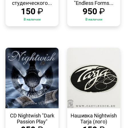
студенческого...
"Endless Forms...
150
₽
950
₽
В наличии
В наличии
БЫСТРЫЙ
БЫСТРЫЙ
ПРОСМОТР
ПРОСМОТР
CD Nightwish "Dark
Нашивка Nightwish
Passion Play"
Tarja (лого)