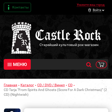
Укажите ваш город
Контакты
Войти
Старейший культовый рок-магазин
МЕНЮ
Главная
Каталог
CD / DVD / Винил
CD
CD Tarja "From Spirits And Ghosts (Score For A Dark Christmas)" (2
CD) (Nightwish)