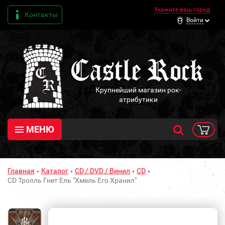
Укажите ваш город
Контакты
Войти
Крупнейший магазин рок-
атрибутики
МЕНЮ
Главная
Каталог
CD / DVD / Винил
CD
CD Тролль Гнет Ель "Хмель Его Хранил"