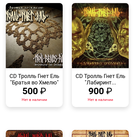
БЫСТРЫЙ
БЫСТРЫЙ
ПРОСМОТР
ПРОСМОТР
CD Тролль Гнет Ель
CD Тролль Гнет Ель
"Братья во Хмелю"
"Лабиринт...
500
₽
900
₽
Нет в наличии
Нет в наличии