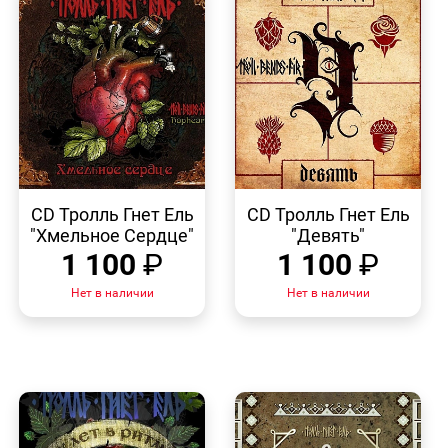
БЫСТРЫЙ
БЫСТРЫЙ
ПРОСМОТР
ПРОСМОТР
CD Тролль Гнет Ель
CD Тролль Гнет Ель
"Хмельное Сердце"
"Девять"
1 100
₽
1 100
₽
Нет в наличии
Нет в наличии