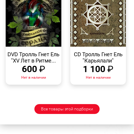
БЫСТРЫЙ
БЫСТРЫЙ
ПРОСМОТР
ПРОСМОТР
DVD Тролль Гнет Ель
CD Тролль Гнет Ель
"XV Лет в Ритме...
"Карьялали"
600
₽
1 100
₽
Нет в наличии
Нет в наличии
Все товары этой подборки