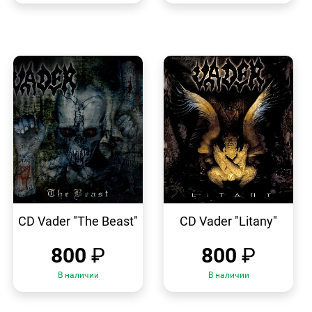
БЫСТРЫЙ
БЫСТРЫЙ
ПРОСМОТР
ПРОСМОТР
CD Vader "The Beast"
CD Vader "Litany"
800
₽
800
₽
В наличии
В наличии