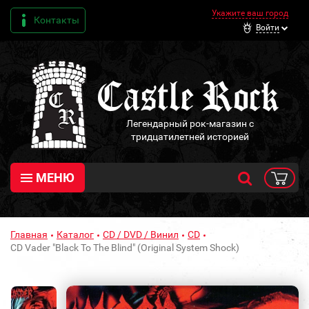
Укажите ваш город
Контакты
Войти
Легендарный рок-магазин с
тридцатилетней историей
МЕНЮ
Главная
Каталог
CD / DVD / Винил
CD
CD Vader "Black To The Blind" (Original System Shock)