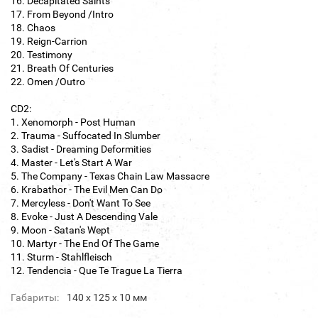
16. Decapitated Saints
17. From Beyond /Intro
18. Chaos
19. Reign-Carrion
20. Testimony
21. Breath Of Centuries
22. Omen /Outro
CD2:
1. Xenomorph - Post Human
2. Trauma - Suffocated In Slumber
3. Sadist - Dreaming Deformities
4. Master - Let's Start A War
5. The Company - Texas Chain Law Massacre
6. Krabathor - The Evil Men Can Do
7. Mercyless - Don't Want To See
8. Evoke - Just A Descending Vale
9. Moon - Satan's Wept
10. Martyr - The End Of The Game
11. Sturm - Stahlfleisch
12. Tendencia - Que Te Trague La Tierra
Габариты:
140 х 125 х 10 мм