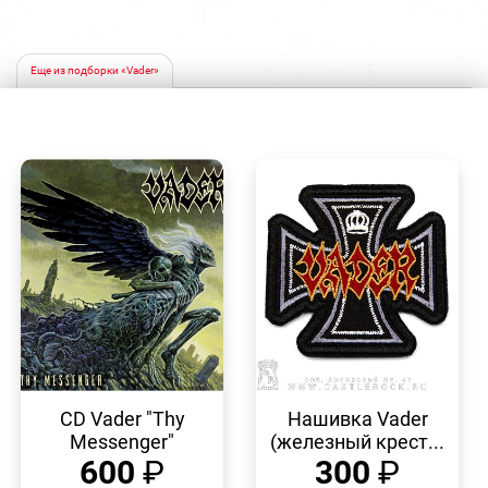
Еще из подборки «Vader»
БЫСТРЫЙ
БЫСТРЫЙ
ПРОСМОТР
ПРОСМОТР
CD Vader "Thy
Нашивка Vader
Messenger"
(железный крест...
600
₽
300
₽