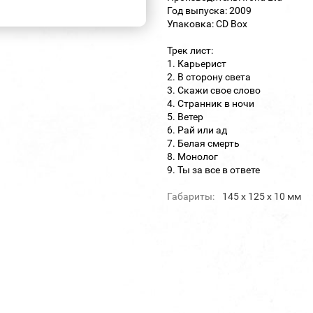
Год выпуска: 2009
Упаковка: CD Box
Трек лист:
1. Карьерист
2. В сторону света
3. Скажи свое слово
4. Странник в ночи
5. Ветер
6. Рай или ад
7. Белая смерть
8. Монолог
9. Ты за все в ответе
Габариты:
145 х 125 х 10 мм