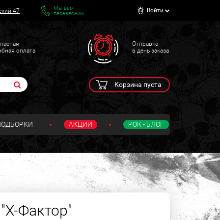
Мы вам
Войти
ский 47
перезвоним
пасная
Отправка
обная оплата
в день заказа
Корзина пуста
ПОДБОРКИ
АКЦИИ
РОК - БЛОГ
"X-Фактор"