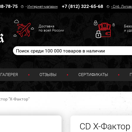
38-78-75
+7 (812) 322-65-68
-
Интернет-магазин
-
Спб. Лигов
Доставка
Безо
по всей России
и уд
ГАЛЕРЕЯ
ОТЗЫВЫ
СЕРТИФИКАТЫ
тор "X-Фактор"
CD X-Фактор 