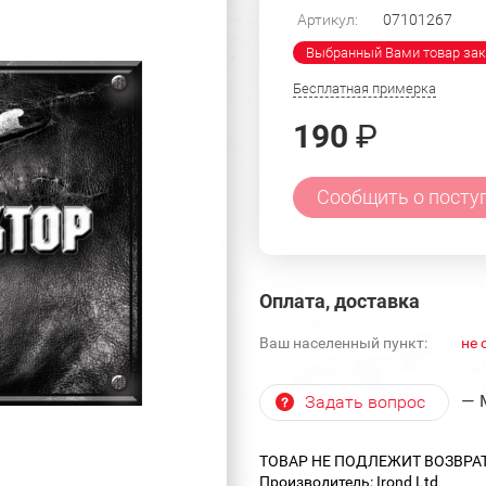
Артикул:
07101267
Выбранный Вами товар зак
Бесплатная примерка
190
₽
Сообщить о посту
Оплата, доставка
Ваш населенный пункт:
не 
— 
Задать вопрос
ТОВАР НЕ ПОДЛЕЖИТ ВОЗВРА
Производитель: Irond Ltd