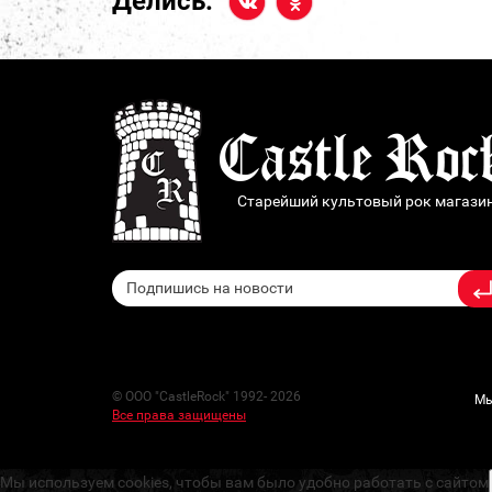
Делись:
Старейший культовый рок магази
© ООО "CastleRock" 1992- 2026
Мы
Все права защищены
Мы используем cookies, чтобы вам было удобно работать с сайтом