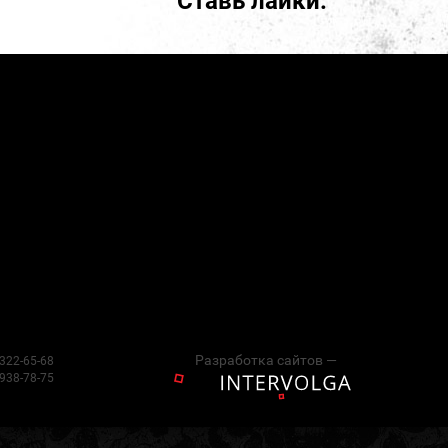
Ставь лайки:
Разработка сайтов —
 322-65-68
 938-78-75