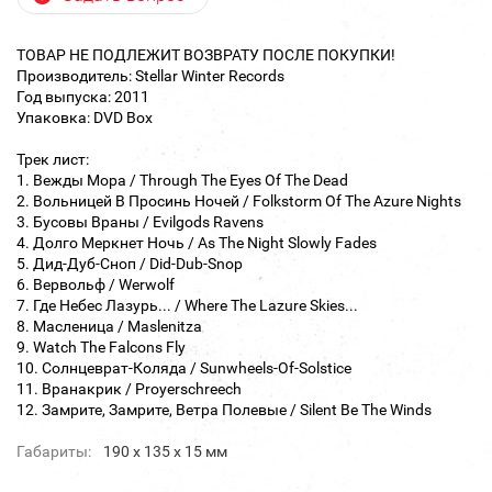
ТОВАР НЕ ПОДЛЕЖИТ ВОЗВРАТУ ПОСЛЕ ПОКУПКИ!
Производитель: Stellar Winter Records
Год выпуска: 2011
Упаковка: DVD Box
Трек лист:
1. Вежды Мора / Through The Eyes Of The Dead
2. Вольницей В Просинь Ночей / Folkstorm Of The Azure Nights
3. Бусовы Враны / Evilgods Ravens
4. Долго Меркнет Ночь / As The Night Slowly Fades
5. Дид-Дуб-Сноп / Did-Dub-Snop
6. Вервольф / Werwolf
7. Где Небес Лазурь... / Where The Lazure Skies...
8. Масленица / Maslenitza
9. Watch The Falcons Fly
10. Солнцеврат-Коляда / Sunwheels-Of-Solstice
11. Вранакрик / Proyerschreech
12. Замрите, Замрите, Ветра Полевые / Silent Be The Winds
Габариты:
190 х 135 х 15 мм