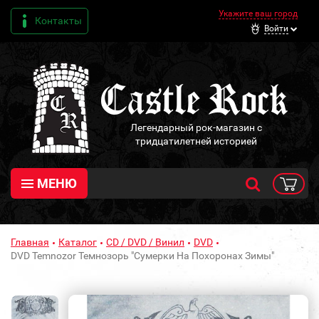
Укажите ваш город
Контакты
Войти
Легендарный рок-магазин с
тридцатилетней историей
МЕНЮ
Главная
Каталог
CD / DVD / Винил
DVD
DVD Temnozor Темнозорь "Сумерки На Похоронах Зимы"