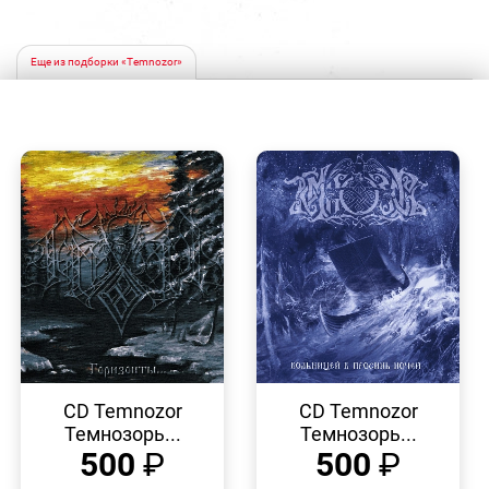
Еще из подборки «Temnozor»
БЫСТРЫЙ
БЫСТРЫЙ
ПРОСМОТР
ПРОСМОТР
CD Temnozor
CD Temnozor
Темнозорь...
Темнозорь...
500
₽
500
₽