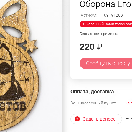
Оборона Его
Артикул:
09191203
Выбранный Вами товар зак
Бесплатная примерка
220
₽
Сообщить о посту
Оплата, доставка
Ваш населенный пункт:
не 
— 
Задать вопрос