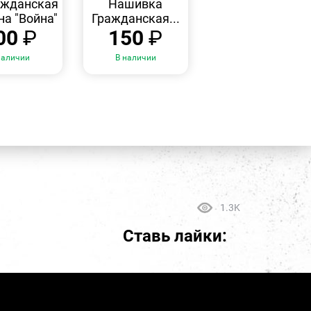
ажданская
Нашивка
а "Война"
Гражданская...
00
₽
150
₽
наличии
В наличии
1.3K
Ставь лайки: