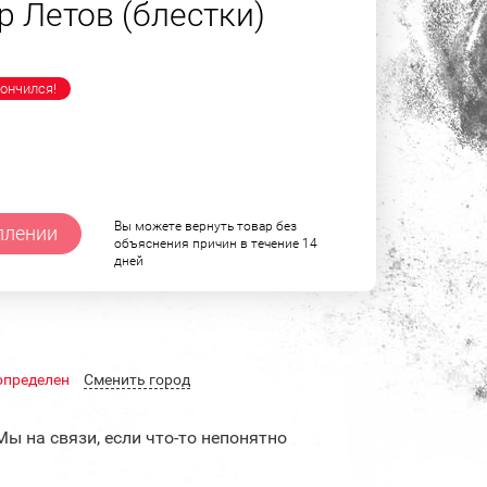
р Летов (блестки)
ончился!
Вы можете вернуть товар без
плении
объяснения причин в течение 14
дней
определен
Cменить город
Мы на связи, если что-то непонятно