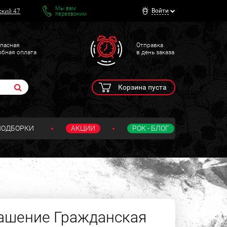
Мы вам
Войти
ский 47
перезвоним
пасная
Отправка
обная оплата
в день заказа
Корзина пуста
ПОДБОРКИ
АКЦИИ
РОК - БЛОГ
ашение Гражданская