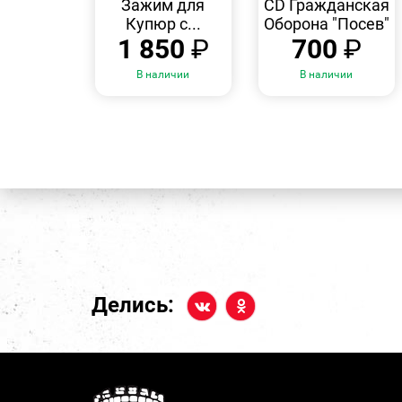
Зажим для
CD Гражданская
Купюр с...
Оборона "Посев"
1 850
₽
700
₽
В наличии
В наличии
Делись: