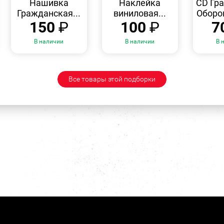
Нашивка
Наклейка
CD Гр
Гражданская...
виниловая...
Оборон
150
₽
100
₽
7
В наличии
В наличии
В 
Все товары этой подборки