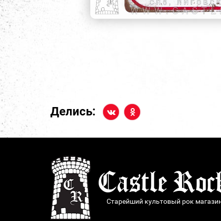
Делись:
Старейший культовый рок магази