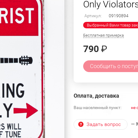
Only Violator
Артикул:
09190894
Выбранный Вами товар зак
Бесплатная примерка
790
₽
Сообщить о посту
Оплата, доставка
Ваш населенный пункт:
не 
— 
Задать вопрос