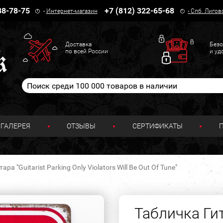
38-78-75
+7 (812) 322-65-68
-
Интернет-магазин
-
Спб. Лигов
Доставка
Безо
по всей России
и уд
ГАЛЕРЕЯ
ОТЗЫВЫ
СЕРТИФИКАТЫ
ра "Guitarist Parking Only Violators Will Be Out Of Tune"
Табличка Гит