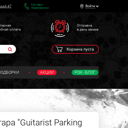
Мы вам
Войти
ский 47
перезвоним
пасная
Отправка
обная оплата
в день заказа
Корзина пуста
ПОДБОРКИ
АКЦИИ
РОК - БЛОГ
ара "Guitarist Parking