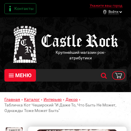
Укажите ваш город
Контакты
Войти
Крупнейший магазин рок-
атрибутики
МЕНЮ
Главная
Каталог
Интерьер
Декор
Табличка Кот Чеширский "И Даже То, Что Быть Не Может,
Однажды Тоже Может Быть"