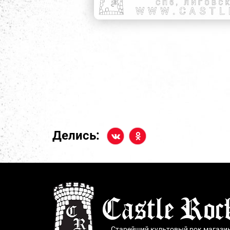
Делись:
Старейший культовый рок магази