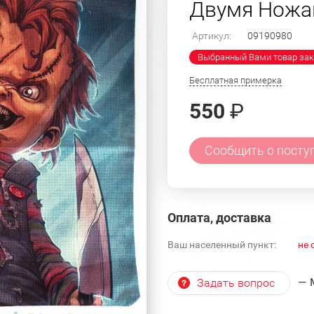
Двумя Нож
Артикул:
09190980
Выбранный Вами товар зак
Бесплатная примерка
550
₽
Сообщить о посту
Оплата, доставка
Ваш населенный пункт:
не 
— 
Задать вопрос