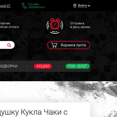
Мы вам
Войти
ский 47
перезвоним
пасная
Отправка
обная оплата
в день заказа
Корзина пуста
ПОДБОРКИ
АКЦИИ
РОК - БЛОГ
душку Кукла Чаки с