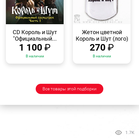
БЫСТРЫЙ
БЫСТРЫЙ
ПРОСМОТР
ПРОСМОТР
CD Король и Шут
Жетон цветной
"Официальный...
Король и Шут (лого)
1 100
₽
270
₽
В наличии
В наличии
Все товары этой подборки
1.7K