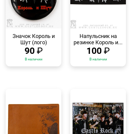
БЫСТРЫЙ
БЫСТРЫЙ
ПРОСМОТР
ПРОСМОТР
Значок Король и
Напульсник на
Шут (лого)
резинке Король и...
90
₽
100
₽
В наличии
В наличии