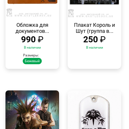
БЫСТРЫЙ
БЫСТРЫЙ
ПРОСМОТР
ПРОСМОТР
Обложка для
Плакат Король и
документов...
Шут (группа в...
990
₽
250
₽
В наличии
В наличии
Размеры:
Бежевый