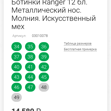
Ботинки Ranger 12 бл.
Металлический нос.
Молния. Искусственный
мех
Артикул:
03010078
Таблица размеров
34
35
36
Бесплатная примерка
37
38
39
40
41
42
43
44
45
46
47
48
49