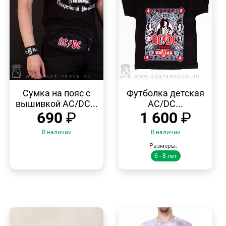
БЫСТРЫЙ
БЫСТРЫЙ
ПРОСМОТР
ПРОСМОТР
Сумка на пояс с
Футболка детская
вышивкой AC/DC...
AC/DC...
690
₽
1 600
₽
В наличии
В наличии
Размеры:
6 - 8 лет