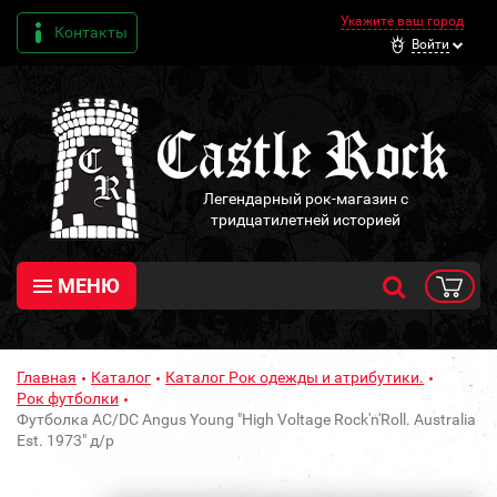
Укажите ваш город
Контакты
Войти
Легендарный рок-магазин с
тридцатилетней историей
МЕНЮ
Главная
Каталог
Каталог Рок одежды и атрибутики.
Рок футболки
Футболка AC/DC Angus Young "High Voltage Rock'n'Roll. Australia
Est. 1973" д/р