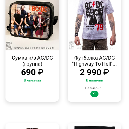
БЫСТРЫЙ
БЫСТРЫЙ
ПРОСМОТР
ПРОСМОТР
Сумка к/з AC/DC
Футболка AC/DC
(группа)
"Highway To Hell"...
690
₽
2 990
₽
В наличии
В наличии
Размеры:
XL