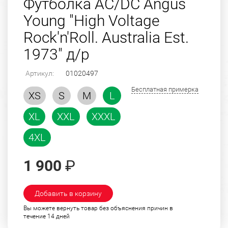
Футболка AC/DC Angus
Young "High Voltage
Rock'n'Roll. Australia Est.
1973" д/р
Артикул:
01020497
Бесплатная примерка
XS
S
M
L
XL
XXL
XXXL
4XL
1 900
₽
Добавить в корзину
Вы можете вернуть товар без объяснения причин в
течение 14 дней