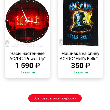
БЫСТРЫЙ
БЫСТРЫЙ
ПРОСМОТР
ПРОСМОТР
Часы настенные
Нашивка на спину
AC/DC "Power Up"
AC/DC "Hell's Bells"...
1 590
₽
350
₽
В наличии
В наличии
Все товары этой подборки