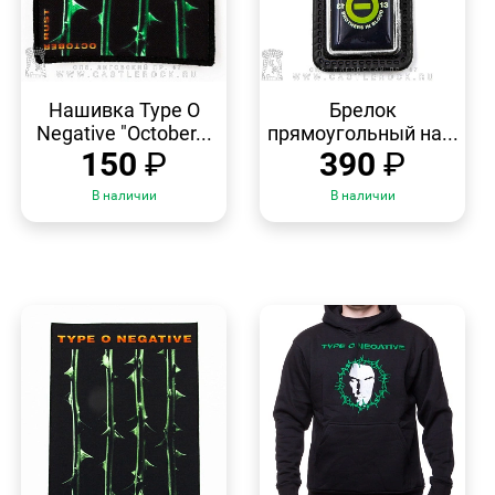
БЫСТРЫЙ
БЫСТРЫЙ
ПРОСМОТР
ПРОСМОТР
Нашивка Type O
Брелок
Negative "October...
прямоугольный на...
150
₽
390
₽
В наличии
В наличии