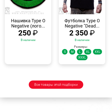
БЫСТРЫЙ
БЫСТРЫЙ
ПРОСМОТР
ПРОСМОТР
Нашивка Type O
Футболка Type O
Negative (лого...
Negative "Dead...
250
₽
2 350
₽
В наличии
В наличии
Размеры:
S
M
L
XL
XXL
XXXL
Все товары этой подборки