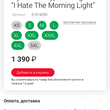
"I Hate The Morning Light"
Артикул:
01014290
Бесплатная примерка
XS
S
M
L
XL
XXL
XXXL
4XL
5XL
1 390
₽
Добавить в корзину
Вы можете вернуть товар без объяснения причин в
течение 14 дней
Оплата, доставка