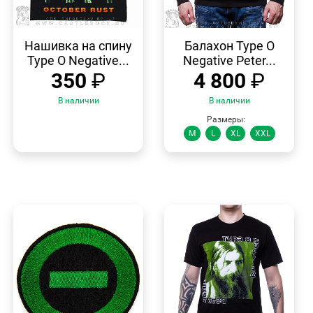
БЫСТРЫЙ
БЫСТРЫЙ
ПРОСМОТР
ПРОСМОТР
Нашивка на спину
Балахон Type O
Type O Negative...
Negative Peter...
350
₽
4 800
₽
В наличии
В наличии
Размеры:
M
L
XL
XXL