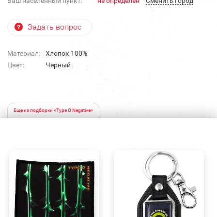
Ваш населенный пункт:
не определен
Cменить город
Задать вопрос
Материал:
Хлопок 100%
Цвет:
Черный
Еще из подборки «Type O Negative»