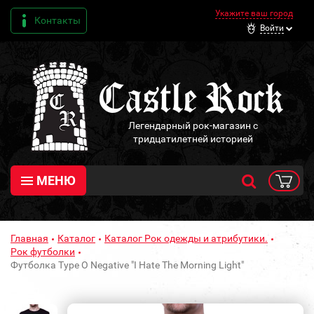
Укажите ваш город
Контакты
Войти
Легендарный рок-магазин с
тридцатилетней историей
МЕНЮ
Главная
Каталог
Каталог Рок одежды и атрибутики.
Рок футболки
Футболка Type O Negative "I Hate The Morning Light"