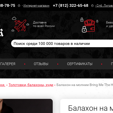
38-78-75
+7 (812) 322-65-68
-
Интернет-магазин
-
Спб. Лигов
Доставка
Безо
по всей России
и уд
ГАЛЕРЕЯ
ОТЗЫВЫ
СЕРТИФИКАТЫ
ки.
Толстовки, балахоны, худи
Балахон на молнии Bring Me The H
Балахон на 