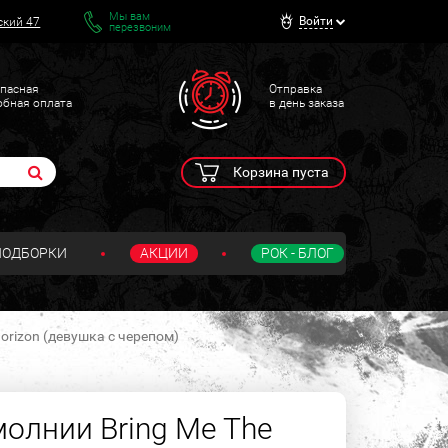
Мы вам
Войти
ский 47
перезвоним
пасная
Отправка
обная оплата
в день заказа
Корзина пуста
ПОДБОРКИ
АКЦИИ
РОК - БЛОГ
orizon (девушка с черепом)
молнии Bring Me The