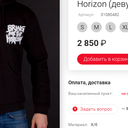
Horizon (дев
Артикул:
01080482
S
M
L
X
2 850
₽
Добавить в корзи
Оплата, доставка
Ваш населенный пункт:
не 
— 
Задать вопрос
Материал:
Х/б