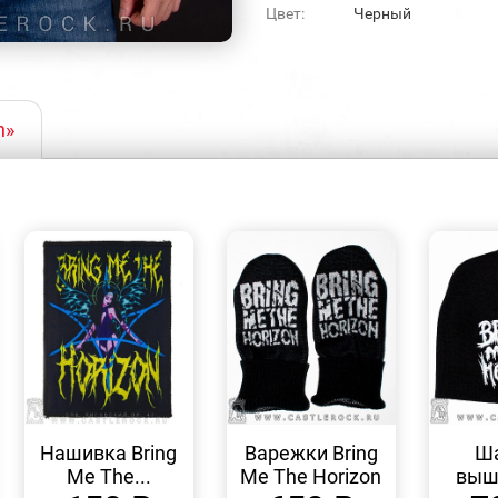
Цвет:
Черный
n»
БЫСТРЫЙ
БЫСТРЫЙ
ПРОСМОТР
ПРОСМОТР
Нашивка Bring
Варежки Bring
Ша
Me The...
Me The Horizon
выши