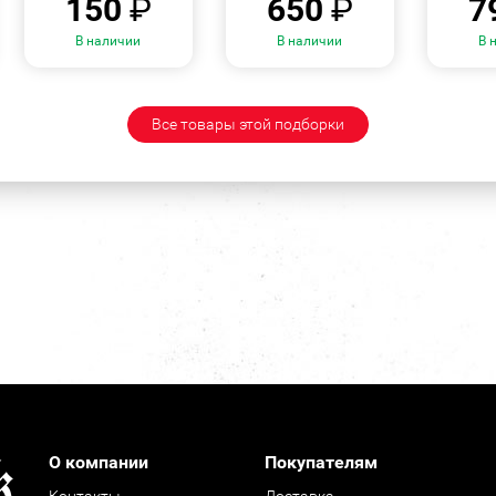
150
₽
650
₽
7
В наличии
В наличии
В 
Все товары этой подборки
О компании
Покупателям