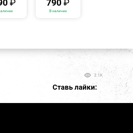
90
₽
790
₽
наличии
В наличии
2.1K
Ставь лайки: