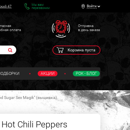
Мы вам
Войти
ский 47
перезвоним
пасная
Отправка
обная оплата
в день заказа
Корзина пуста
ПОДБОРКИ
АКЦИИ
РОК - БЛОГ
ood Sugar Sex Magik" (вышивка)
Hot Chili Peppers