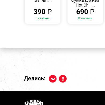
Магнит...
Сумка к/з Red
Hot Chili...
390
₽
690
₽
В наличии
В наличии
Делись: