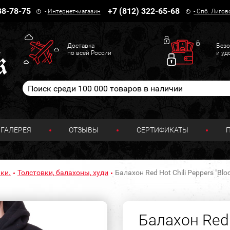
38-78-75
+7 (812) 322-65-68
-
Интернет-магазин
-
Спб. Лигов
Доставка
Безо
по всей России
и уд
ГАЛЕРЕЯ
ОТЗЫВЫ
СЕРТИФИКАТЫ
ки.
Толстовки, балахоны, худи
Балахон Red Hot Chili Peppers "Bl
Балахон Red 