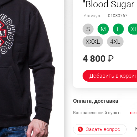
"Blood Sugar
Артикул:
01080767
S
M
L
X
XXXL
4XL
4 800
₽
Добавить в корзи
Оплата, доставка
Ваш населенный пункт:
не 
— 
Задать вопрос