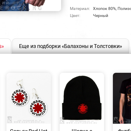
Материал:
Хлопок 80%, Полиэ
Цвет:
Черный
s»
Еще из подборки «Балахоны и Толстовки»
БЫСТРЫЙ
БЫСТРЫЙ
ПРОСМОТР
ПРОСМОТР