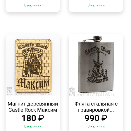
В наличии
В наличии
БЫСТРЫЙ
БЫСТРЫЙ
ПРОСМОТР
ПРОСМОТР
Магнит деревянный
Фляга стальная с
Castle Rock Максим
гравировкой...
180
₽
990
₽
В наличии
В наличии