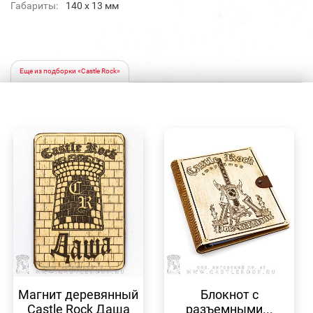
Габариты:
140 х 13 мм
Еще из подборки «Castle Rock»
БЫСТРЫЙ
БЫСТРЫЙ
ПРОСМОТР
ПРОСМОТР
Магнит деревянный
Блокнот с
Castle Rock Даша
разъемными...