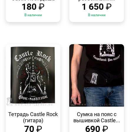
180
₽
1 650
₽
В наличии
В наличии
БЫСТРЫЙ
БЫСТРЫЙ
ПРОСМОТР
ПРОСМОТР
Тетрадь Castle Rock
Сумка на пояс с
(гитара)
вышивкой Castle...
70
₽
690
₽